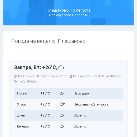
Плешаново, 10 Августа
Оренбургская область
Погода на неделю, Плешаново.
Завтра, Вт: +26°C,
Давление: 1015-1007 мм рт.ст.
Влажность: 35-37%
Ветер:
3-4 м/с,
Ю-В
Ночью
+18°C
Пасмурно
Утром
+23°C
Небольшая облачность
Днем
+28°C
Облачно
Вечером
+26°C
Облачно