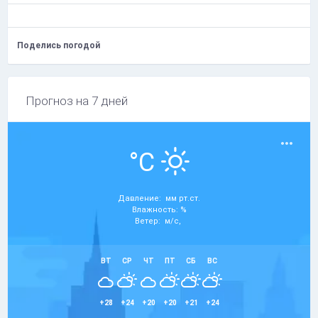
Поделись погодой
Прогноз на 7 дней
°C
Давление: мм рт.ст.
Влажность: %
Ветер: м/с,
ВТ
СР
ЧТ
ПТ
СБ
ВС
+28
+24
+20
+20
+21
+24