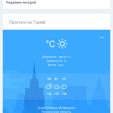
Поделись погодой
Прогноз на 7 дней
°C
Давление: мм рт.ст.
Влажность: %
Ветер: м/с,
ПН
ВТ
СР
+20
+23
+28
Богословка, 09 Августа
Пензенская область