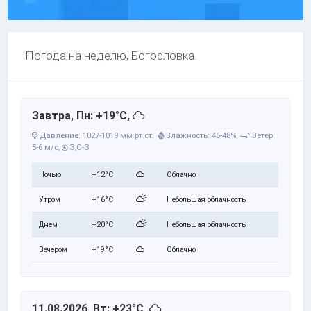
Погода на неделю, Богословка.
Завтра, Пн: +19°C,
Давление: 1027-1019 мм рт.ст.
Влажность: 46-48%
Ветер:
5-6 м/с,
З,С-З
Ночью
+12°C
Облачно
Утром
+16°C
Небольшая облачность
Днем
+20°C
Небольшая облачность
Вечером
+19°C
Облачно
11.08.2026, Вт: +23°C,