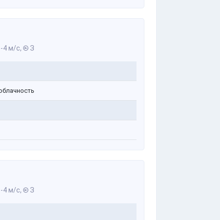
-4 м/с,
З
облачность
-4 м/с,
З