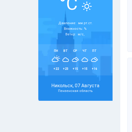
°C
Давление: мм рт.ст.
Влажность: %
Ветер: м/с,
ПН
ВТ
СР
ЧТ
ПТ
+22
+23
+15
+15
+16
Никольск, 07 Августа
Пензенская область