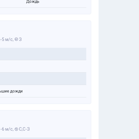
Дождь
-5 м/с,
З
ьшие дожди
-6 м/с,
С,С-З