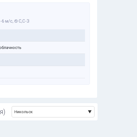
-6 м/с,
С,С-З
облачность
я)
Никольск