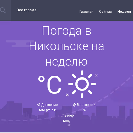
Все города
Главная
Сейчас
Неделя
Погода в
Никольске на
неделю
°C
Давление
Влажность
мм рт.ст.
%
Ветер
м/с,