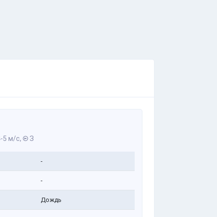
-5 м/с,
З
-
-
Дождь