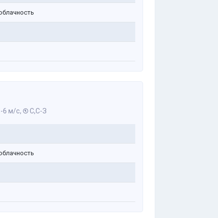
облачность
-6 м/с,
С,С-З
облачность