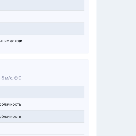
ьшие дожди
-5 м/с,
С
облачность
облачность