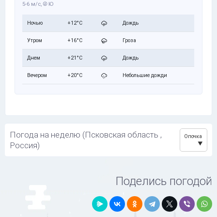
5-6 м/с,
Ю
Ночью
+12°C
Дождь
Утром
+16°C
Гроза
Днем
+21°C
Дождь
Вечером
+20°C
Небольшие дожди
Погода на неделю (Псковская область ,
Опочка
Россия)
Поделись погодой