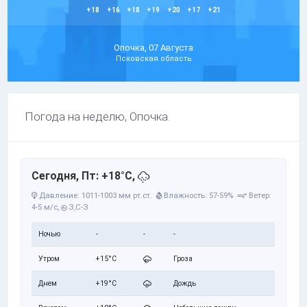
+18
+16
+18
+19
+20
+17
+21
Опочка, 07 Августа
Псковская область
Погода на неделю, Опочка.
Сегодня, Пт: +18°C,
Давление: 1011-1003 мм рт.ст.
Влажность: 57-59%
Ветер:
4-5 м/с,
З,С-З
Ночью
-
-
-
Утром
+15°C
Гроза
Днем
+19°C
Дождь