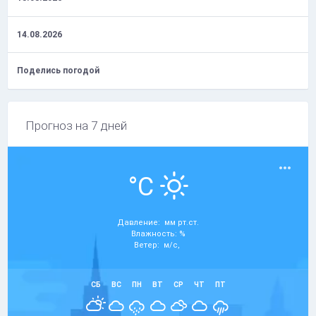
14.08.2026
Поделись погодой
Прогноз на 7 дней
°C
Давление: мм рт.ст.
Влажность: %
Ветер: м/с,
СБ
ВС
ПН
ВТ
СР
ЧТ
ПТ