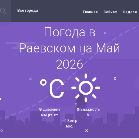
Все города
Главная
Сейчас
Неделя
Погода в
Раевском на Май
2026
°C
Давление
Влажность
мм рт.ст.
%
Ветер
м/с,