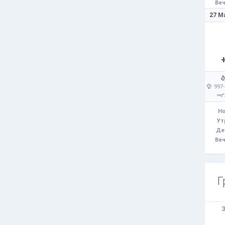
Веч
27 М
: 997
Но
Ут
Де
Веч
Г