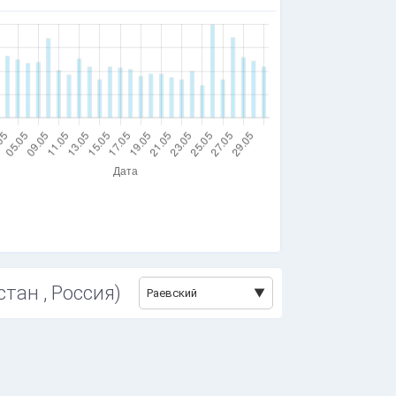
тан , Россия)
Раевский