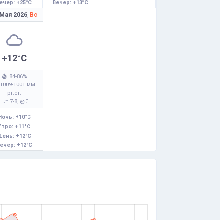
ечер: +25°C
Вечер: +13°C
 Мая 2026,
Вс
+12°C
: 84-86%
 1009-1001 мм
рт.ст.
: 7-8,
З
Ночь: +10°C
Утро: +11°C
День: +12°C
ечер: +12°C