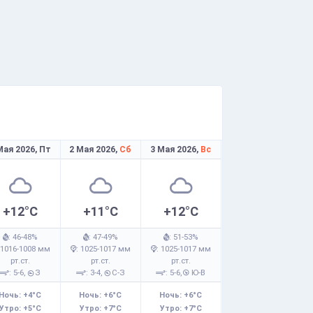
Мая 2026,
Пт
2 Мая 2026,
Сб
3 Мая 2026,
Вс
+12°C
+11°C
+12°C
: 46-48%
: 47-49%
: 51-53%
 1016-1008 мм
: 1025-1017 мм
: 1025-1017 мм
рт.ст.
рт.ст.
рт.ст.
: 5-6,
З
: 3-4,
С-З
: 5-6,
Ю-В
Ночь: +4°C
Ночь: +6°C
Ночь: +6°C
Утро: +5°C
Утро: +7°C
Утро: +7°C