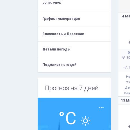
22.05.2026
4 Ма
График температуры
Влажность и Давление
Детали погоды
: 1
Поделись погодой
: 
Но
Ут
Прогноз на 7 дней
Де
Веч
13 М
°C