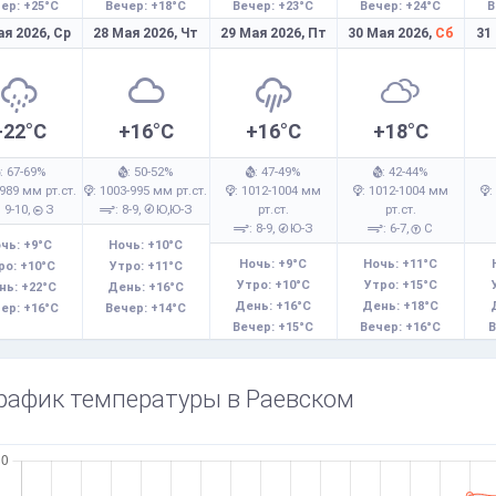
ер: +25°C
Вечер: +18°C
Вечер: +23°C
Вечер: +24°C
В
ая 2026,
Ср
28 Мая 2026,
Чт
29 Мая 2026,
Пт
30 Мая 2026,
Сб
31
+22°C
+16°C
+16°C
+18°C
: 67-69%
: 50-52%
: 47-49%
: 42-44%
-989 мм рт.ст.
: 1003-995 мм рт.ст.
: 1012-1004 мм
: 1012-1004 мм
:
: 9-10,
З
: 8-9,
Ю,Ю-З
рт.ст.
рт.ст.
: 8-9,
Ю-З
: 6-7,
С
чь: +9°C
Ночь: +10°C
Ночь: +9°C
Ночь: +11°C
ро: +10°C
Утро: +11°C
Утро: +10°C
Утро: +15°C
нь: +22°C
День: +16°C
День: +16°C
День: +18°C
ер: +16°C
Вечер: +14°C
Вечер: +15°C
Вечер: +16°C
В
рафик температуры в Раевском