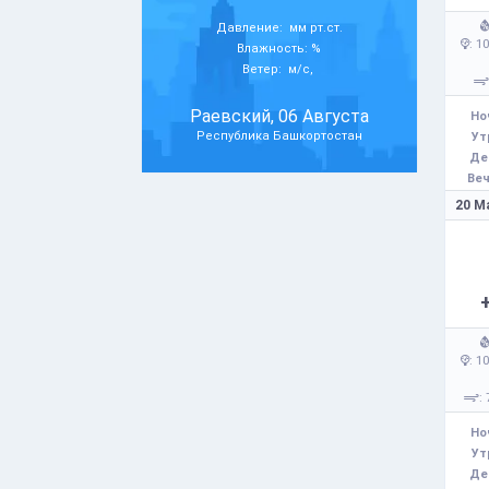
Давление: мм рт.ст.
: 1
Влажность: %
Ветер: м/с,
Раевский, 06 Августа
Но
Республика Башкортостан
Ут
Де
Веч
20 М
: 1
: 
Но
Ут
Де