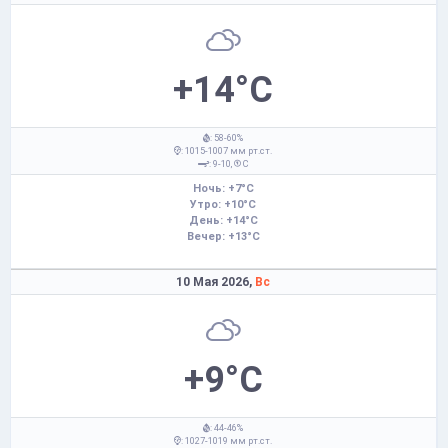
+14°C
: 58-60%
: 1015-1007 мм рт.ст.
: 9-10,
С
Ночь: +7°C
Утро: +10°C
День: +14°C
Вечер: +13°C
10 Мая 2026,
Вс
+9°C
: 44-46%
: 1027-1019 мм рт.ст.