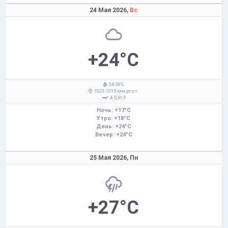
24 Мая 2026,
Вс
+24°C
: 34-36%
: 1023-1015 мм рт.ст.
: 4-5,
З
Ночь: +17°C
Утро: +18°C
День: +24°C
Вечер: +24°C
25 Мая 2026,
Пн
+27°C