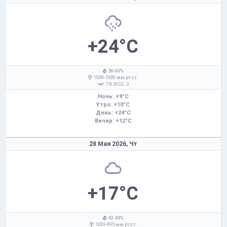
+24°C
: 58-60%
: 1008-1000 мм рт.ст.
: 7-8,
С,С-З
Ночь: +9°C
Утро: +10°C
День: +24°C
Вечер: +12°C
28 Мая 2026,
Чт
+17°C
: 42-44%
: 1003-995 мм рт.ст.