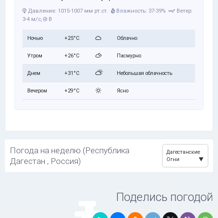
Давление: 1015-1007 мм рт.ст.
Влажность: 37-39%
Ветер:
3-4 м/с,
В
Ночью
+25°C
Облачно
Утром
+26°C
Пасмурно
Днем
+31°C
Небольшая облачность
Вечером
+29°C
Ясно
Погода на неделю (Республика
Дагестанские
Дагестан , Россия)
Огни
Поделись погодой