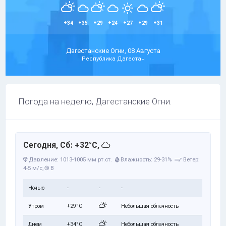
+34
+35
+29
+24
+27
+29
+31
Дагестанские Огни, 08 Августа
Республика Дагестан
Погода на неделю, Дагестанские Огни.
Сегодня, Сб: +32°C,
Давление: 1013-1005 мм рт.ст.
Влажность: 29-31%
Ветер:
4-5 м/с,
В
Ночью
-
-
-
Утром
+29°C
Небольшая облачность
Днем
+34°C
Небольшая облачность