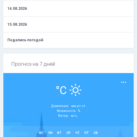
14.08.2026
15.08.2026
Поделись погодой
Прогноз на 7 дней
°C
Давление: мм рт.ст.
Влажность: %
Ветер: м/с,
ВС
ПН
ВТ
СР
ЧТ
ПТ
СБ