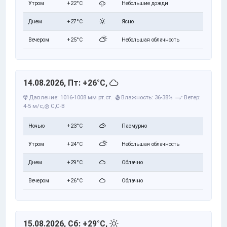
Утром
+22°C
Небольшие дожди
Днем
+27°C
Ясно
Вечером
+25°C
Небольшая облачность
14.08.2026, Пт: +26°C,
Давление: 1016-1008 мм рт.ст.
Влажность: 36-38%
Ветер:
4-5 м/с,
С,С-В
Ночью
+23°C
Пасмурно
Утром
+24°C
Небольшая облачность
Днем
+29°C
Облачно
Вечером
+26°C
Облачно
15.08.2026, Сб: +29°C,