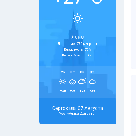
Ясно
Давление: 759 мм рт.ст.
Влажность: 73%
Ветер: 5 м/с, В,Ю-В
СБ
ВС
ПН
ВТ
+30
+28
+28
+30
Сергокала, 07 Августа
Республика Дагестан