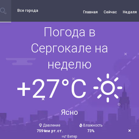
Все города
Главная
Сейчас
Неделя
Погода в
Сергокале на
неделю
+27°C
Ясно
Давление
Влажность
759 мм рт.ст.
73%
Ветер