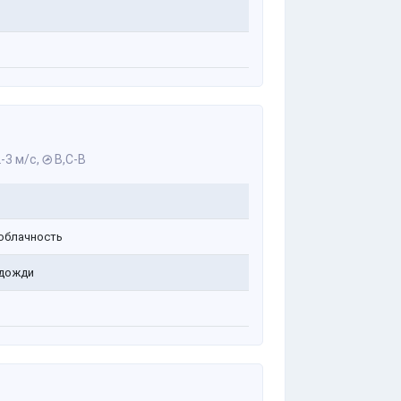
-3 м/с,
В,С-В
облачность
дожди