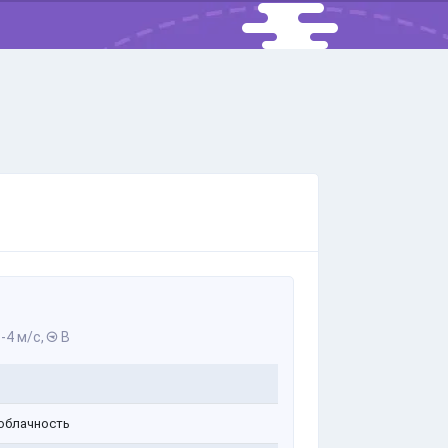
-4 м/с,
В
облачность