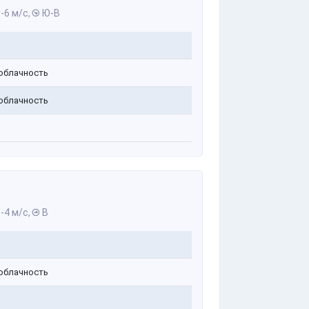
-6 м/с,
Ю-В
облачность
облачность
-4 м/с,
В
облачность