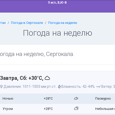
5 м/с, В,Ю-В
стан
Погода в Сергокале
Погода на неделю
Погода на неделю
огода на неделю, Сергокала.
Завтра, Сб: +30°C,
Давление: 1011-1003 мм рт.ст.
Влажность: 42-44%
Ветер: 3
Ночью
+28°C
Пасмурно
Утром
+28°C
Небольшая 