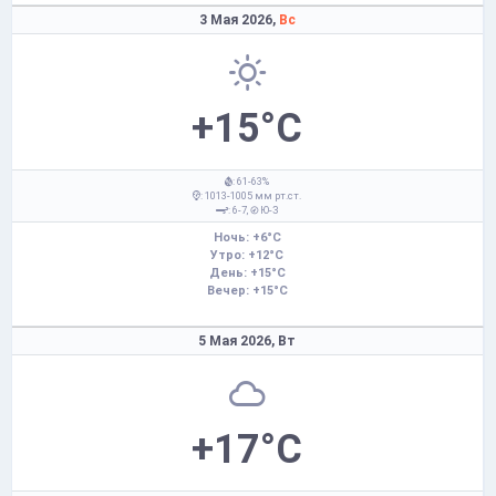
3 Мая 2026,
Вс
+15°C
: 61-63%
: 1013-1005 мм рт.ст.
: 6-7,
Ю-З
Ночь: +6°C
Утро: +12°C
День: +15°C
Вечер: +15°C
5 Мая 2026,
Вт
+17°C