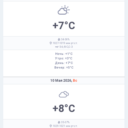
+7°C
: 34-36%
: 1027-1019 мм рт.ст.
: 5-6,
С,С-З
Ночь: +1°C
Утро: +3°C
День: +7°C
Вечер: +5°C
10 Мая 2026,
Вс
+8°C
: 35-37%
: 1029-1021 мм рт.ст.