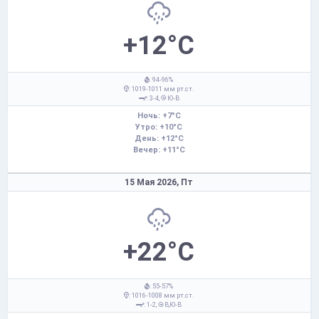
+12°C
: 94-96%
: 1019-1011 мм рт.ст.
: 3-4,
Ю-В
Ночь: +7°C
Утро: +10°C
День: +12°C
Вечер: +11°C
15 Мая 2026,
Пт
+22°C
: 55-57%
: 1016-1008 мм рт.ст.
: 1-2,
В,Ю-В