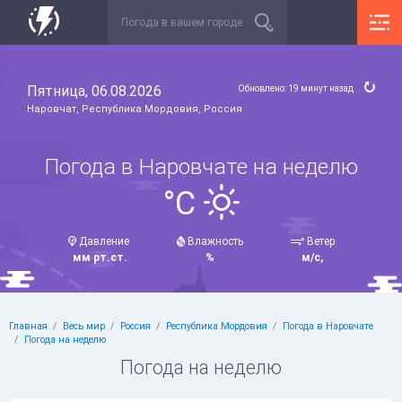
Пятница, 06.08.2026
Обновлено: 19 минут назад
Наровчат, Республика Мордовия, Россия
Погода в Наровчате на неделю
°C
Давление
Влажность
Ветер
мм рт.ст.
%
м/с,
Главная
Весь мир
Россия
Республика Мордовия
Погода в Наровчате
Погода на неделю
Погода на неделю