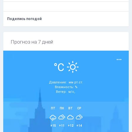
Поделись погодой
Прогноз на 7 дней
°C
Давление: мм рт.ст.
Влажность: %
Ветер: м/с,
ПТ
ПН
ВТ
СР
+15
+11
+12
+14