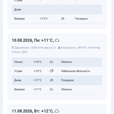
Утром
-
-
-
Днем
-
-
-
Вечером
+13°C
Пасмурно
10.08.2026, Пн: +11°C,
Давление: 1024-1016 мм рт.ст.
Влажность: 89-91%
Ветер:
3-4 м/с,
В
Ночью
+10°C
Облачно
Утром
+10°C
Небольшая облачность
Днем
+11°C
Пасмурно
Вечером
+11°C
Облачно
11.08.2026, Вт: +12°C,