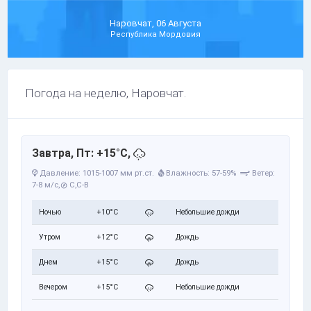
Наровчат, 06 Августа
Республика Мордовия
Погода на неделю, Наровчат.
Завтра, Пт: +15°C,
Давление: 1015-1007 мм рт.ст.
Влажность: 57-59%
Ветер:
7-8 м/с,
С,С-В
Ночью
+10°C
Небольшие дожди
Утром
+12°C
Дождь
Днем
+15°C
Дождь
Вечером
+15°C
Небольшие дожди