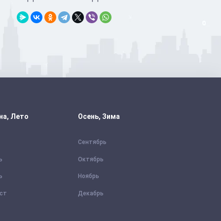
на, Лето
Осень, Зима
Сентябрь
ь
Октябрь
ь
Ноябрь
уст
Декабрь