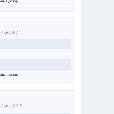
ьшие дожди
-4 м/с,
С
ьшие дожди
-3 м/с,
Ю-В