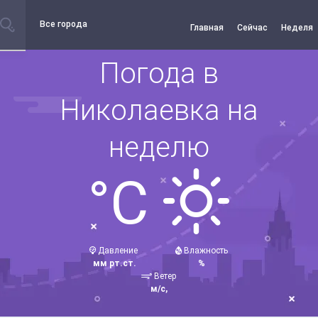
Все города
Главная
Сейчас
Неделя
Погода в
Николаевка на
неделю
°C
Давление
Влажность
мм рт.ст.
%
Ветер
м/с,