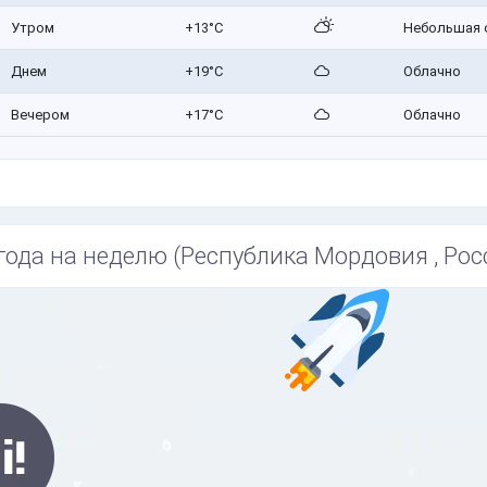
Утром
+13°C
Небольшая 
Днем
+19°C
Облачно
Вечером
+17°C
Облачно
года на неделю (Республика Мордовия , Рос