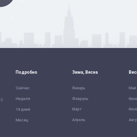
Подробно
Зима, Весна
Вес
Сейчас
Январь
Май
Неделя
Февраль
Июн
25
14 дней
Март
Июл
Месяц
Апрель
Авг