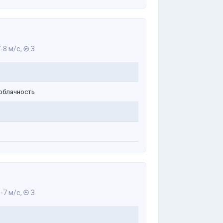
-8 м/с,
З
облачность
-7 м/с,
З