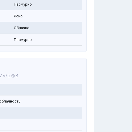
Пасмурно
Ясно
Облачно
Пасмурно
7 м/с,
В
облачность