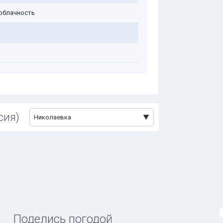
облачность
сия)
Николаевка
Поделись погодой