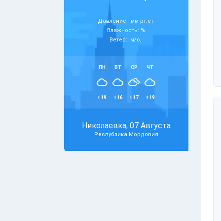
Давление: мм рт.ст.
Влажность: %
Ветер: м/с,
ПН
ВТ
СР
ЧТ
+19
+16
+17
+19
Николаевка, 07 Августа
Республика Мордовия