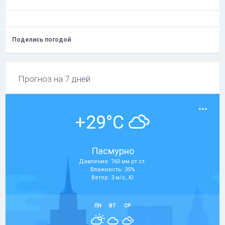
Поделись погодой
Прогноз на 7 дней
+29°C
Пасмурно
Давление: 760 мм рт.ст.
Влажность: 35%
Ветер: 3 м/с, Ю
ПН
ВТ
СР