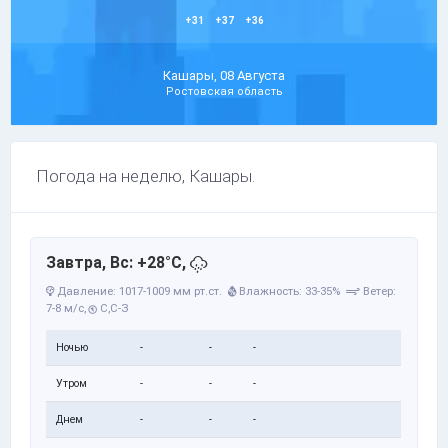
+31
+37
+36
Кашары, 08 Августа
Ростовская область
Погода на неделю, Кашары.
Завтра, Вс: +28°C,
Давление: 1017-1009 мм рт.ст.
Влажность: 33-35%
Ветер:
7-8 м/с,
С,С-З
Ночью
-
-
-
Утром
-
-
-
Днем
-
-
-