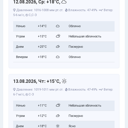
12.08.2026, Ср: +18°C,
Давление: 1016-1008 мм рт.ст.
Влажность: 47-49%
Ветер:
5-6 м/с,
С,С-З
Ночью
+14°C
Облачно
Утром
+15°C
Небольшая облачность
Днем
+25°C
Пасмурно
Вечером
+18°C
Облачно
13.08.2026, Чт: +15°C,
Давление: 1019-1011 мм рт.ст.
Влажность: 47-49%
Ветер:
6-7 м/с,
С-З
Ночью
+11°C
Небольшая облачность
Утром
+12°C
Пасмурно
Днем
+18°C
Ясно