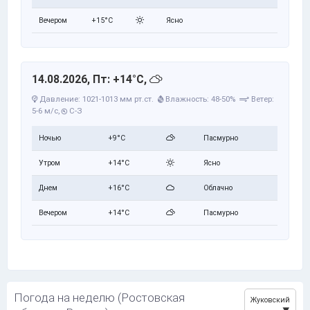
Вечером
+15°C
Ясно
14.08.2026, Пт: +14°C,
Давление: 1021-1013 мм рт.ст.
Влажность: 48-50%
Ветер:
5-6 м/с,
С-З
Ночью
+9°C
Пасмурно
Утром
+14°C
Ясно
Днем
+16°C
Облачно
Вечером
+14°C
Пасмурно
Погода на неделю (Ростовская
Жуковский