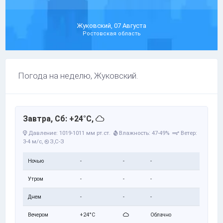
Жуковский, 07 Августа
Ростовская область
Погода на неделю, Жуковский.
Завтра, Сб: +24°C,
Давление: 1019-1011 мм рт.ст.
Влажность: 47-49%
Ветер:
3-4 м/с,
З,С-З
Ночью
-
-
-
Утром
-
-
-
Днем
-
-
-
Вечером
+24°C
Облачно