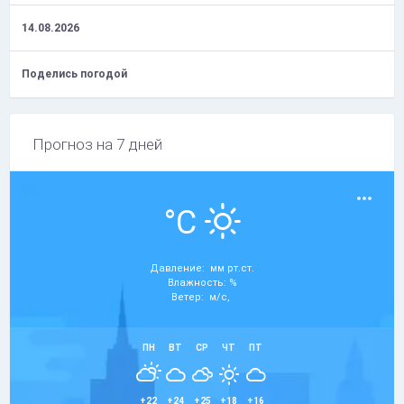
14.08.2026
Поделись погодой
Прогноз на 7 дней
°C
Давление: мм рт.ст.
Влажность: %
Ветер: м/с,
ПН
ВТ
СР
ЧТ
ПТ
+22
+24
+25
+18
+16