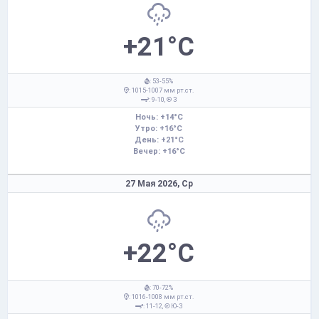
+21°C
: 53-55%
: 1015-1007 мм рт.ст.
: 9-10,
З
Ночь: +14°C
Утро: +16°C
День: +21°C
Вечер: +16°C
27 Мая 2026,
Ср
+22°C
: 70-72%
: 1016-1008 мм рт.ст.
: 11-12,
Ю-З