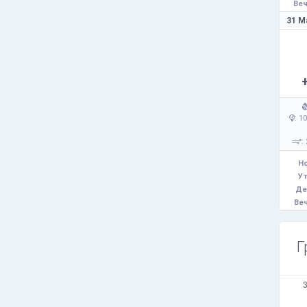
Веч
31 М
: 1
:
Но
Ут
Де
Веч
Г