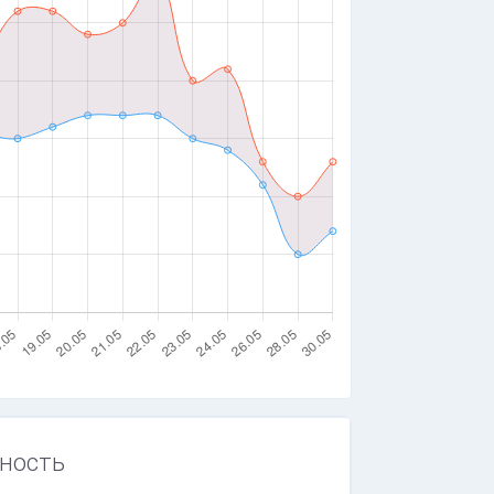
ность