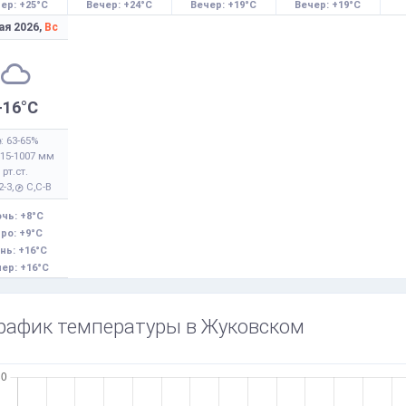
ер: +25°C
Вечер: +24°C
Вечер: +19°C
Вечер: +19°C
ая 2026,
Вс
+16°C
: 63-65%
015-1007 мм
рт.ст.
 2-3,
С,С-В
чь: +8°C
ро: +9°C
нь: +16°C
ер: +16°C
рафик температуры в Жуковском