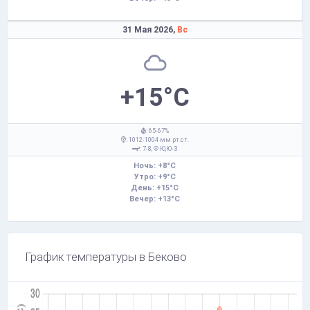
31 Мая 2026,
Вс
+15°C
: 65-67%
: 1012-1004 мм рт.ст.
: 7-8,
Ю,Ю-З
Ночь: +8°C
Утро: +9°C
День: +15°C
Вечер: +13°C
График температуры в Беково