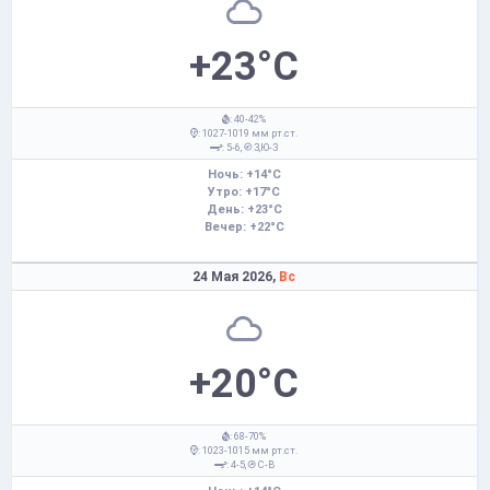
+23°C
: 40-42%
: 1027-1019 мм рт.ст.
: 5-6,
З,Ю-З
Ночь: +14°C
Утро: +17°C
День: +23°C
Вечер: +22°C
24 Мая 2026,
Вс
+20°C
: 68-70%
: 1023-1015 мм рт.ст.
: 4-5,
С-В