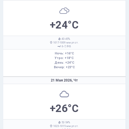
+24°C
: 43-45%
: 1017-1009 мм рт.ст.
: 6-7,
В
Ночь: +16°C
Утро: +18°C
День: +24°C
Вечер: +23°C
21 Мая 2026,
Чт
+26°C
: 52-54%
: 1023-1015 мм рт.ст.