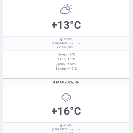
+13°C
: 37-39%
: 1024-1016 мм рт.ст.
: 4-5,
З,С-З
Ночь: +5°C
Утро: +8°C
День: +13°C
Вечер: +12°C
4 Мая 2026,
Пн
+16°C
: 61-63%
: 1017-1009 мм рт.ст.