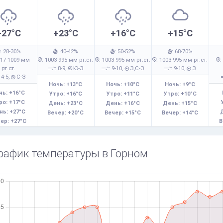
+27°C
+23°C
+16°C
+15°C
: 28-30%
: 40-42%
: 50-52%
: 68-70%
017-1009 мм
: 1003-995 мм рт.ст.
: 1003-995 мм рт.ст.
: 1003-995 мм рт.ст.
:
рт.ст.
: 8-9,
Ю-З
: 9-10,
З,С-З
: 9-10,
З
 4-5,
С-З
Ночь: +13°C
Ночь: +10°C
Ночь: +9°C
чь: +16°C
Утро: +16°C
Утро: +11°C
Утро: +10°C
ро: +17°C
День: +23°C
День: +16°C
День: +15°C
нь: +27°C
Вечер: +20°C
Вечер: +15°C
Вечер: +14°C
ер: +27°C
В
рафик температуры в Горном