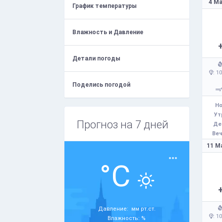
4 Ма
График температуры
Влажность и Давление
Детали погоды
: 1
Поделись погодой
Но
Ут
Прогноз на 7 дней
Де
Веч
11 М
°C
Давление: мм рт.ст.
: 1
Влажность: %