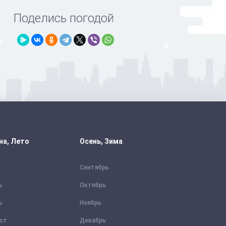
Поделись погодой
на, Лето
Осень, Зима
Сентябрь
ь
Октябрь
ь
Ноябрь
уст
Декабрь