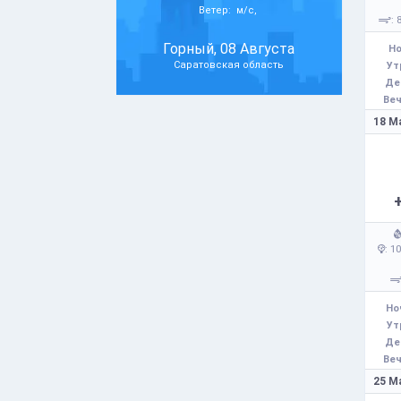
Ветер: м/с,
: 
Горный, 08 Августа
Но
Саратовская область
Ут
Де
Веч
18 М
: 1
Но
Ут
Де
Веч
25 М