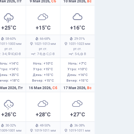
Мая 2026,
Пт
9 Мая 2026,
Сб
10 Мая 2026,
Вс
+25°C
+15°C
+16°C
: 58-60%
: 66-68%
: 29-31%
 1011-1003 мм
: 1021-1013 мм
: 1031-1023 мм
рт.ст.
рт.ст.
рт.ст.
: 3-4,
Ю,Ю-В
: 7-8,
С,С-В
: 5-6,
В
Ночь: +14°C
Ночь: +10°C
Ночь: +7°C
Утро: +14°C
Утро: +15°C
Утро: +10°C
День: +25°C
День: +15°C
День: +16°C
ечер: +18°C
Вечер: +15°C
Вечер: +15°C
 Мая 2026,
Пт
16 Мая 2026,
Сб
17 Мая 2026,
Вс
+26°C
+28°C
+27°C
: 30-32%
: 48-50%
: 36-38%
 1009-1001 мм
: 1019-1011 мм
: 1019-1011 мм