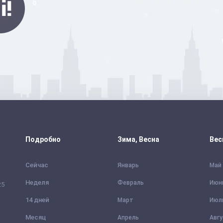
Подробно
Зима, Весна
Вес
Сейчас
Январь
Май
Неделя
Февраль
Июн
25
14 дней
Март
Июл
Месяц
Апрель
Авг