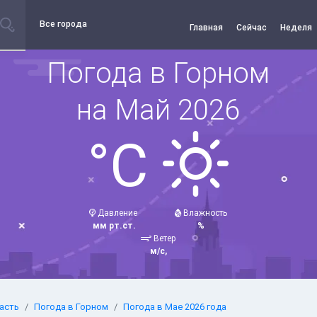
Все города
Главная
Сейчас
Неделя
Погода в Горном
на Май 2026
°C
Давление
Влажность
мм рт.ст.
%
Ветер
м/с,
асть
Погода в Горном
Погода в Мае 2026 года