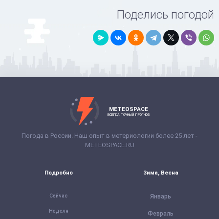
Поделись погодой
METEOSPACE
ВСЕГДА ТОЧНЫЙ ПРОГНОЗ
Погода в России. Наш опыт в метериологии более 25 лет -
METEOSPACE.RU
Подробно
Зима, Весна
Сейчас
Январь
Неделя
Февраль