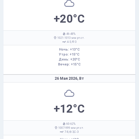
+20°C
: 46-48%
: 1021-1013 мм рт.ст.
: 4-5,
З
Ночь: +13°C
Утро: +15°C
День: +20°C
Вечер: +15°C
26 Мая 2026,
Вт
+12°C
: 60-62%
: 1007-999 мм рт.ст.
: 7-8,
З,С-З