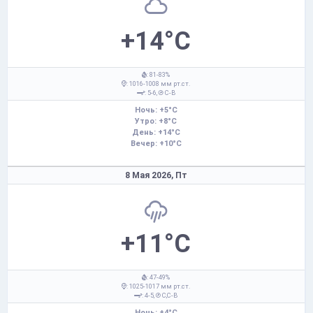
+14°C
: 81-83%
: 1016-1008 мм рт.ст.
: 5-6,
С-В
Ночь: +5°C
Утро: +8°C
День: +14°C
Вечер: +10°C
8 Мая 2026,
Пт
+11°C
: 47-49%
: 1025-1017 мм рт.ст.
: 4-5,
С,С-В
Ночь: +4°C