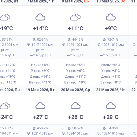
я 2026,
Вт
7 Мая 2026,
Чт
9 Мая 2026,
Сб
10 Мая 2026,
Вс
11
+19°C
+14°C
+11°C
+9°C
: 57-59%
: 82-84%
: 44-46%
: 72-74%
012-1004 мм
: 1017-1009 мм
: 1029-1021 мм
: 1025-1017 мм
:
рт.ст.
рт.ст.
рт.ст.
рт.ст.
: 5-6,
З
: 4-5,
С-В
: 5-6,
В
: 5-6,
Ю-В
чь: +12°C
Ночь: +8°C
Ночь: +5°C
Ночь: +6°C
ро: +14°C
Утро: +9°C
Утро: +6°C
Утро: +8°C
нь: +19°C
День: +14°C
День: +11°C
День: +9°C
ер: +18°C
Вечер: +11°C
Вечер: +10°C
Вечер: +8°C
В
ая 2026,
Пн
19 Мая 2026,
Вт
20 Мая 2026,
Ср
21 Мая 2026,
Чт
22
+24°C
+27°C
+26°C
+29°C
: 58-60%
: 45-47%
: 50-52%
: 34-36%
019-1011 мм
: 1021-1013 мм
: 1024-1016 мм
: 1024-1016 мм
: