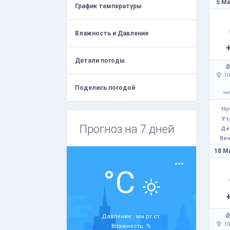
5 Ма
График температуры
Влажность и Давление
Детали погоды
: 1
Поделись погодой
Но
Ут
Прогноз на 7 дней
Де
Веч
18 М
°C
Давление: мм рт.ст.
: 1
Влажность: %