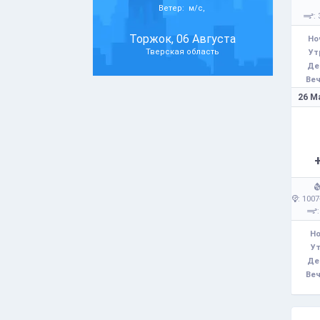
Ветер: м/с,
: 
Торжок, 06 Августа
Но
Тверская область
Ут
Де
Веч
26 М
: 1007
:
Но
Ут
Де
Веч