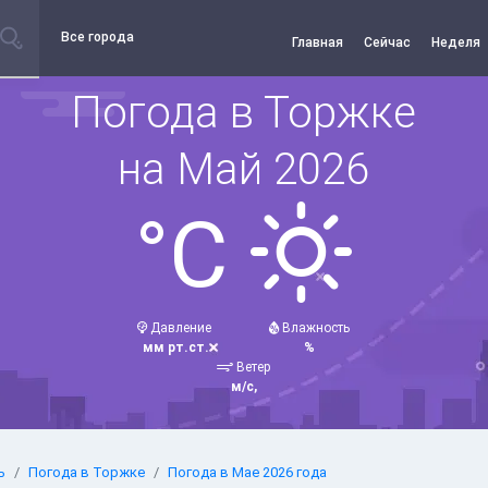
Все города
Главная
Сейчас
Неделя
Погода в Торжке
на Май 2026
°C
Давление
Влажность
мм рт.ст.
%
Ветер
м/с,
ь
Погода в Торжке
Погода в Мае 2026 года