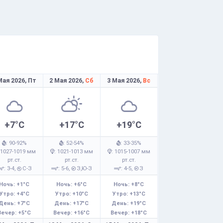
Мая 2026,
Пт
2 Мая 2026,
Сб
3 Мая 2026,
Вс
+7°C
+17°C
+19°C
: 90-92%
: 52-54%
: 33-35%
 1027-1019 мм
: 1021-1013 мм
: 1015-1007 мм
рт.ст.
рт.ст.
рт.ст.
: 3-4,
С-З
: 5-6,
З,Ю-З
: 4-5,
З
Ночь: +1°C
Ночь: +6°C
Ночь: +8°C
Утро: +4°C
Утро: +10°C
Утро: +13°C
День: +7°C
День: +17°C
День: +19°C
Вечер: +5°C
Вечер: +16°C
Вечер: +18°C