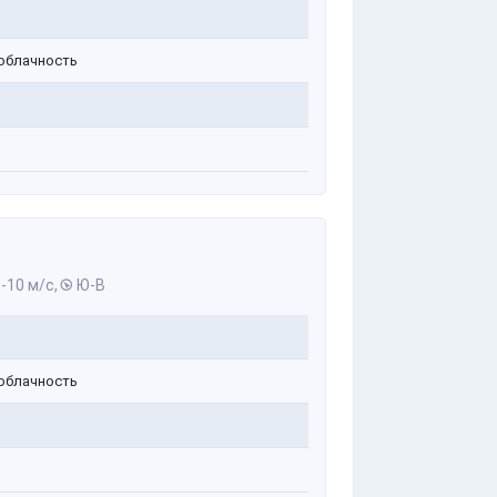
облачность
-10 м/с,
Ю-В
облачность