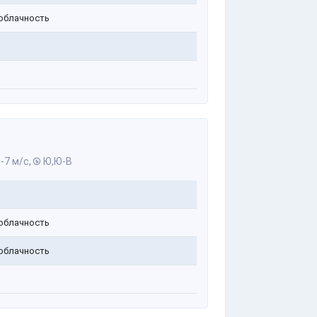
облачность
-7 м/с,
Ю,Ю-В
облачность
облачность