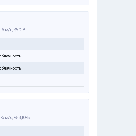
-5 м/с,
С-В
облачность
облачность
-5 м/с,
В,Ю-В