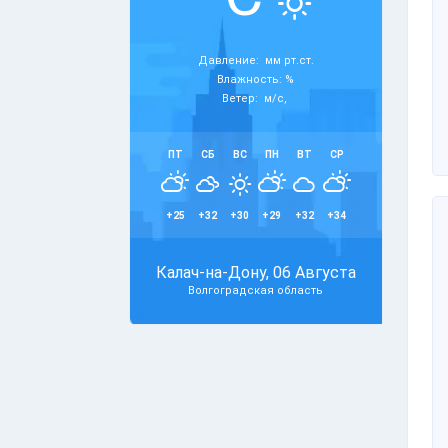
Давление: мм рт.ст.
Влажность: %
Ветер: м/с,
ПТ
СБ
ВС
ПН
ВТ
СР
+25
+32
+30
+29
+32
+34
Калач-на-Дону, 06 Августа
Волгоградская область