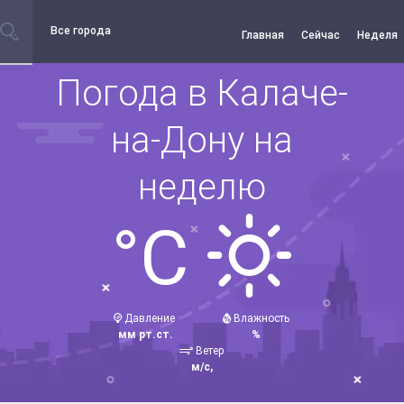
Все города
Главная
Сейчас
Неделя
Погода в Калаче-
на-Дону на
неделю
°C
Давление
Влажность
мм рт.ст.
%
Ветер
м/с,