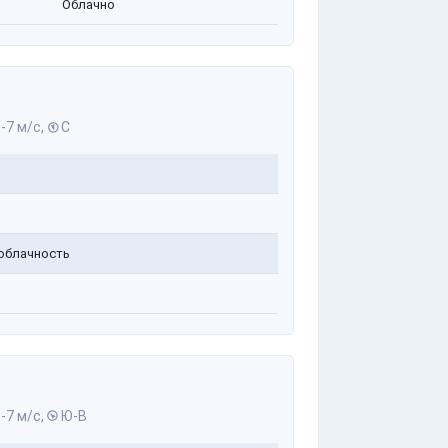
Облачно
-7 м/с,
С
облачность
-7 м/с,
Ю-В