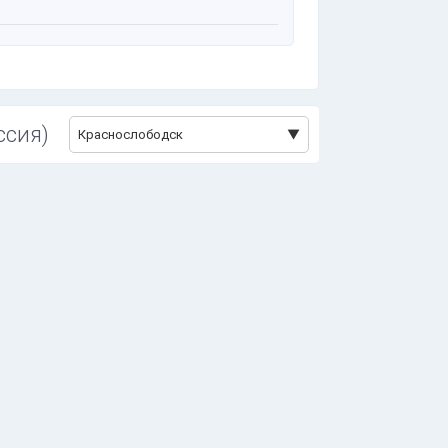
ь
ссия)
Краснослободск