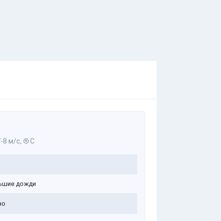
-8 м/с,
С
ь
ьшие дожди
но