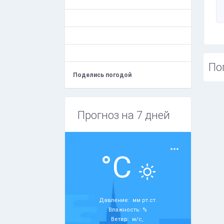
По
Поделись погодой
Прогноз на 7 дней
°C
Давление: мм рт.ст.
Влажность: %
Ветер: м/с,