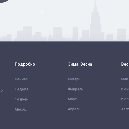
Подробно
Зима, Весна
Вес
Сейчас
Январь
Май
Неделя
Февраль
Июн
25
14 дней
Март
Июл
Месяц
Апрель
Авг