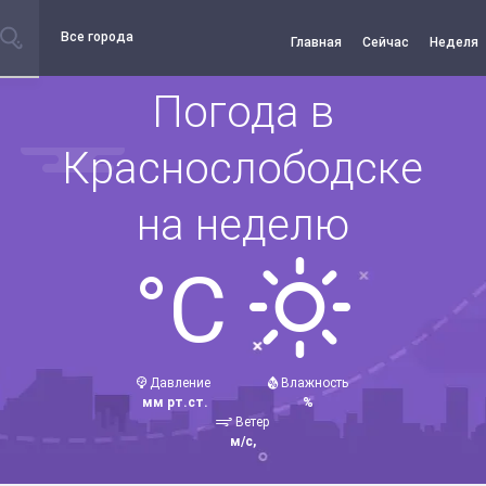
Все города
Главная
Сейчас
Неделя
Погода в
Краснослободске
на неделю
°C
Давление
Влажность
мм рт.ст.
%
Ветер
м/с,