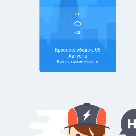
ПТ
+25
Краснослободск, 06
Августа
Волгоградская область