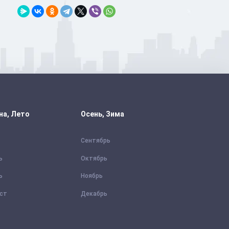
на, Лето
Осень, Зима
Сентябрь
ь
Октябрь
ь
Ноябрь
уст
Декабрь