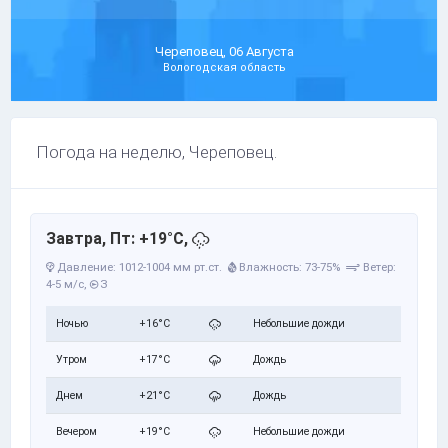
Череповец, 06 Августа
Вологодская область
Погода на неделю, Череповец.
Завтра, Пт: +19°C,
Давление: 1012-1004 мм рт.ст.
Влажность: 73-75%
Ветер:
4-5 м/с,
З
Ночью
+16°C
Небольшие дожди
Утром
+17°C
Дождь
Днем
+21°C
Дождь
Вечером
+19°C
Небольшие дожди