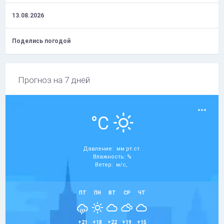
13.08.2026
Поделись погодой
Прогноз на 7 дней
°C
Давление: мм рт.ст.
Влажность: %
Ветер: м/с,
ПТ
ПН
ВТ
СР
ЧТ
+21
+18
+22
+19
+15