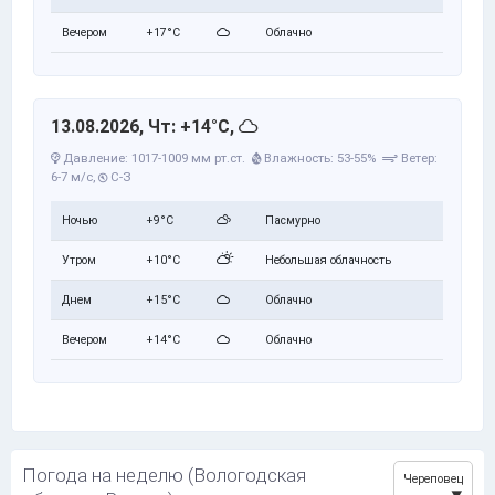
Вечером
+17°C
Облачно
13.08.2026, Чт: +14°C,
Давление: 1017-1009 мм рт.ст.
Влажность: 53-55%
Ветер:
6-7 м/с,
С-З
Ночью
+9°C
Пасмурно
Утром
+10°C
Небольшая облачность
Днем
+15°C
Облачно
Вечером
+14°C
Облачно
Погода на неделю (Вологодская
Череповец