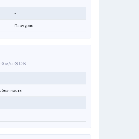
-
-
Пасмурно
-3 м/с,
С-В
облачность