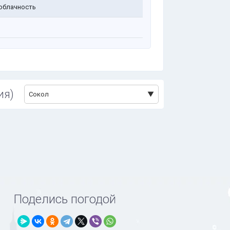
облачность
ия)
Сокол
Поделись погодой