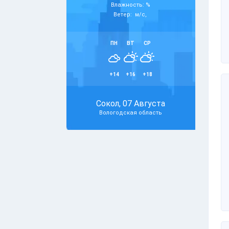
Влажность: %
Ветер: м/с,
ПН
ВТ
СР
+14
+16
+18
Сокол, 07 Августа
Вологодская область