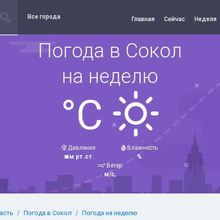
Все города
Главная
Сейчас
Неделя
Погода в Сокол
на неделю
°C
Давление
Влажность
мм рт.ст.
%
Ветер
м/с,
асть
Погода в Сокол
Погода на неделю