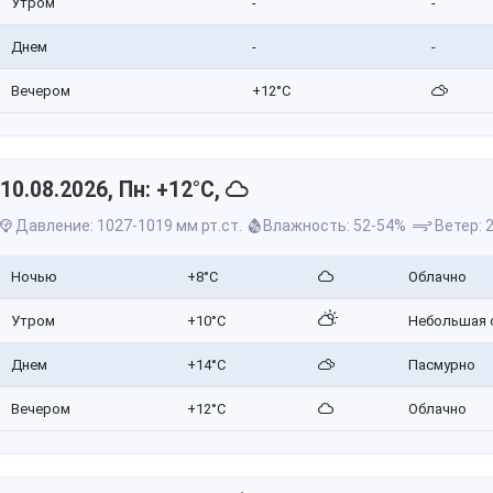
Утром
-
-
Днем
-
-
Вечером
+12°C
10.08.2026, Пн: +12°C,
Давление: 1027-1019 мм рт.ст.
Влажность: 52-54%
Ветер: 2
Ночью
+8°C
Облачно
Утром
+10°C
Небольшая 
Днем
+14°C
Пасмурно
Вечером
+12°C
Облачно