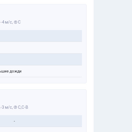
-4 м/с,
С
ьшие дожди
-3 м/с,
С,С-В
-