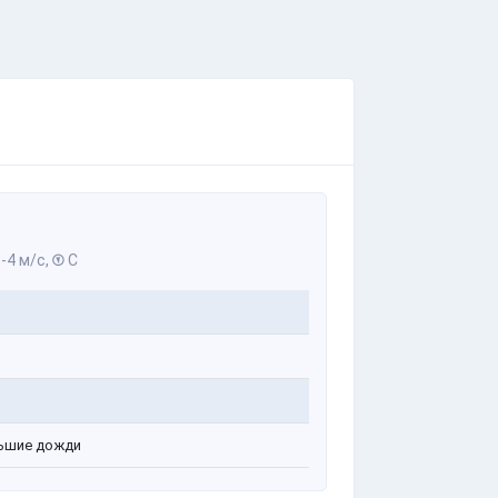
-4 м/с,
С
ь
ьшие дожди