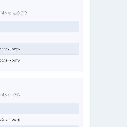
-4 м/с,
С,С-В
облачность
облачность
-4 м/с,
В
облачность