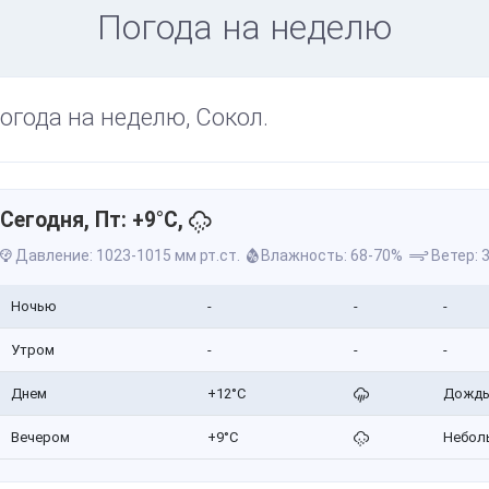
Погода на неделю
огода на неделю, Сокол.
Сегодня, Пт: +9°C,
Давление: 1023-1015 мм рт.ст.
Влажность: 68-70%
Ветер: 3
Ночью
-
-
-
Утром
-
-
-
Днем
+12°C
Дожд
Вечером
+9°C
Небол