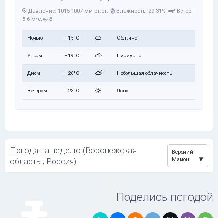
Давление: 1015-1007 мм рт.ст.
Влажность: 29-31%
Ветер:
5-6 м/с,
З
Ночью
+15°C
Облачно
Утром
+19°C
Пасмурно
Днем
+26°C
Небольшая облачность
Вечером
+23°C
Ясно
Погода на неделю (Воронежская
Верхний
область , Россия)
Мамон
Поделись погодой