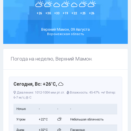
+26
+30
+33
+19
+22
+25
+26
Верхний Мамон, 09 Августа
Воронежская область
Погода на неделю, Верхний Мамон.
Сегодня, Вс: +26°C,
Давление: 1012-1004 мм рт.ст.
Влажность: 45-47%
Ветер:
6-7 м/с,
С
Ночью
-
-
-
Утром
+22°C
Небольшая облачность
Днем
+32°C
Пасмурно