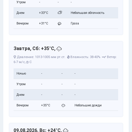
Утром
-
-
-
Днем
+33°C
Небольшая облачность
Вечером
+31°C
Гроза
Завтра, Сб: +35°C,
Давление: 1013-1005 мм рт.ст.
Влажность: 38-40%
Ветер:
6-7 м/с,
С
Ночью
-
-
-
Утром
-
-
-
Днем
-
-
-
Вечером
+35°C
Небольшие дожди
09.08.2026, Вс: +24°C,