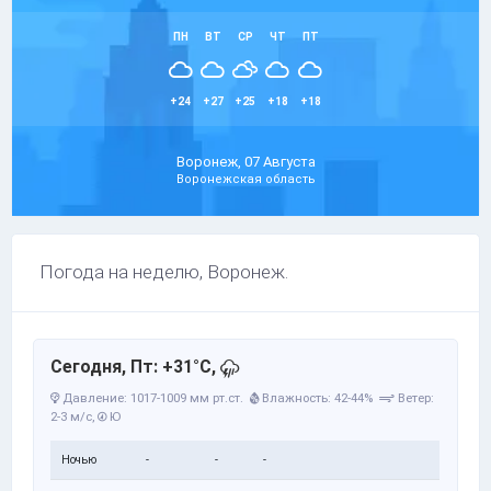
ПН
ВТ
СР
ЧТ
ПТ
+24
+27
+25
+18
+18
Воронеж, 07 Августа
Воронежская область
Погода на неделю, Воронеж.
Сегодня, Пт: +31°C,
Давление: 1017-1009 мм рт.ст.
Влажность: 42-44%
Ветер:
2-3 м/с,
Ю
Ночью
-
-
-