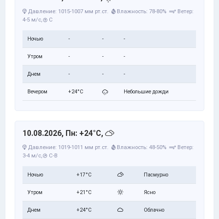
Давление: 1015-1007 мм рт.ст.
Влажность: 78-80%
Ветер:
4-5 м/с,
С
Ночью
-
-
-
Утром
-
-
-
Днем
-
-
-
Вечером
+24°C
Небольшие дожди
10.08.2026, Пн: +24°C,
Давление: 1019-1011 мм рт.ст.
Влажность: 48-50%
Ветер:
3-4 м/с,
С-В
Ночью
+17°C
Пасмурно
Утром
+21°C
Ясно
Днем
+24°C
Облачно