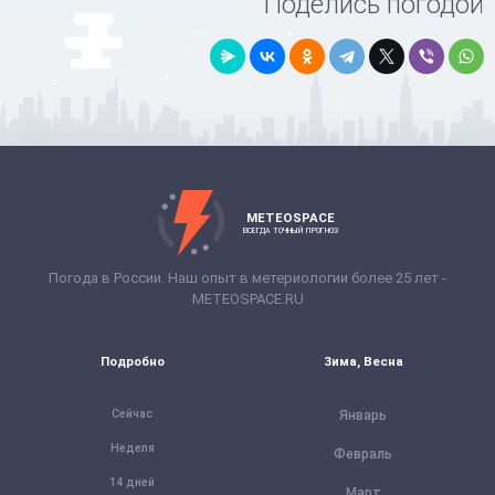
Поделись погодой
METEOSPACE
ВСЕГДА ТОЧНЫЙ ПРОГНОЗ
Погода в России. Наш опыт в метериологии более 25 лет -
METEOSPACE.RU
Подробно
Зима, Весна
Сейчас
Январь
Неделя
Февраль
14 дней
Март