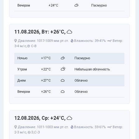
Вечером
+24°C
Пасмурно
11.08.2026, Вт: +26°C,
Давление: 1017-1009 мм рт.ст.
Влажность: 39-41%
Ветер:
3-4 м/с,
С-В
Ночью
+17°C
Пасмурно
Утром
+22°C
Небольшая облачность
Днем
+27°C
Облачно
Вечером
+26°C
Облачно
12.08.2026, Ср: +24°C,
Давление: 1011-1003 мм рт.ст.
Влажность: 59-61%
Ветер:
2-3 м/с,
З,С-З