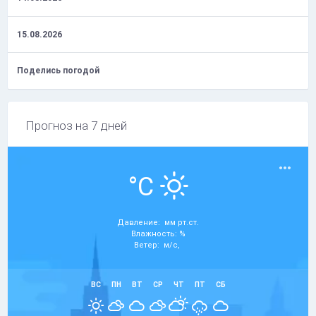
15.08.2026
Поделись погодой
Прогноз на 7 дней
°C
Давление: мм рт.ст.
Влажность: %
Ветер: м/с,
ВС
ПН
ВТ
СР
ЧТ
ПТ
СБ