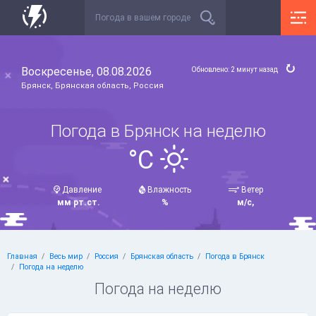
Воскресенье, 08.08.2026
Обновлено: 2 минут назад
Брянск, Брянская область, Россия
Погода в Брянск на неделю
°C
Давление
Влажность
Ветер
мм рт.ст.
%
м/с,
Главная
Весь мир
Россия
Брянская область
Погода в Брянск
Погода на неделю
Погода на неделю