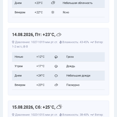
Днем
+23°C
Небольшая облачность
Вечером
+22°C
Ясно
14.08.2026, Пт: +23°C,
Давление: 1027-1019 мм рт.ст.
Влажность: 43-45%
Ветер:
1-2 м/с,
В
Ночью
+12°C
Гроза
Утром
+17°C
Дождь
Днем
+24°C
Небольшие дожди
Вечером
+23°C
Пасмурно
15.08.2026, Сб: +25°C,
Давление: 1023-1015 мм рт.ст.
Влажность: 38-40%
Ветер: