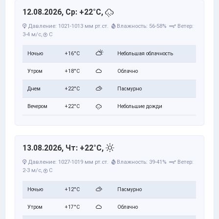
12.08.2026, Ср: +22°C,
Давление: 1021-1013 мм рт.ст.
Влажность: 56-58%
Ветер:
3-4 м/с,
С
Ночью
+16°C
Небольшая облачность
Утром
+18°C
Облачно
Днем
+22°C
Пасмурно
Вечером
+22°C
Небольшие дожди
13.08.2026, Чт: +22°C,
Давление: 1027-1019 мм рт.ст.
Влажность: 39-41%
Ветер:
2-3 м/с,
С
Ночью
+12°C
Пасмурно
Утром
+17°C
Облачно