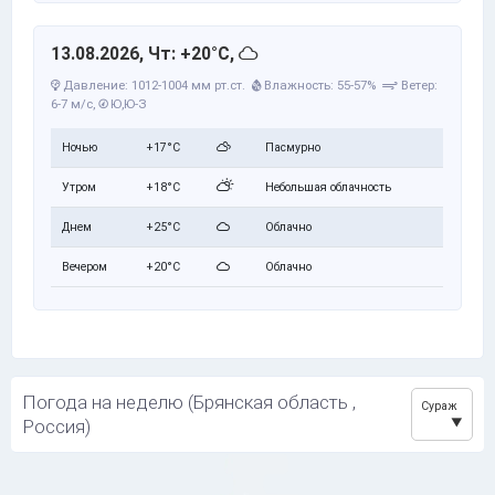
13.08.2026, Чт: +20°C,
Давление: 1012-1004 мм рт.ст.
Влажность: 55-57%
Ветер:
6-7 м/с,
Ю,Ю-З
Ночью
+17°C
Пасмурно
Утром
+18°C
Небольшая облачность
Днем
+25°C
Облачно
Вечером
+20°C
Облачно
Погода на неделю (Брянская область ,
Сураж
Россия)