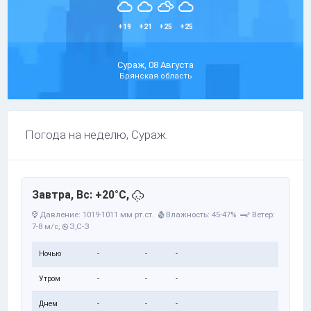
+19
+21
+25
+25
Сураж, 08 Августа
Брянская область
Погода на неделю, Сураж.
Завтра, Вс: +20°C,
Давление: 1019-1011 мм рт.ст.
Влажность: 45-47%
Ветер:
7-8 м/с,
З,С-З
Ночью
-
-
-
Утром
-
-
-
Днем
-
-
-