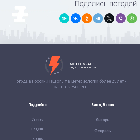
Поделись погодой
METEOSPACE
ВСЕГДА ТОЧНЫЙ ПРОГНОЗ
Погода в России. Наш опыт в метериологии более 25 лет -
METEOSPACE.RU
Подробно
Зима, Весна
Сейчас
Январь
Неделя
Февраль
14 дней