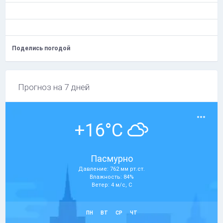
Поделись погодой
Прогноз на 7 дней
+16°C
Пасмурно
Давление: 762 мм рт.ст.
Влажность: 84%
Ветер: 4 м/с, С
ПН
ВТ
СР
ЧТ