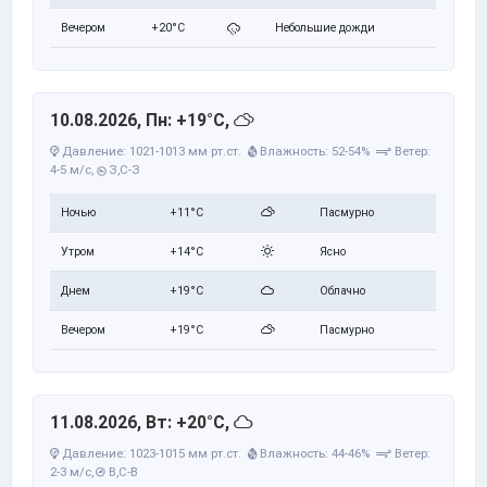
Вечером
+20°C
Небольшие дожди
10.08.2026, Пн: +19°C,
Давление: 1021-1013 мм рт.ст.
Влажность: 52-54%
Ветер:
4-5 м/с,
З,С-З
Ночью
+11°C
Пасмурно
Утром
+14°C
Ясно
Днем
+19°C
Облачно
Вечером
+19°C
Пасмурно
11.08.2026, Вт: +20°C,
Давление: 1023-1015 мм рт.ст.
Влажность: 44-46%
Ветер:
2-3 м/с,
В,С-В