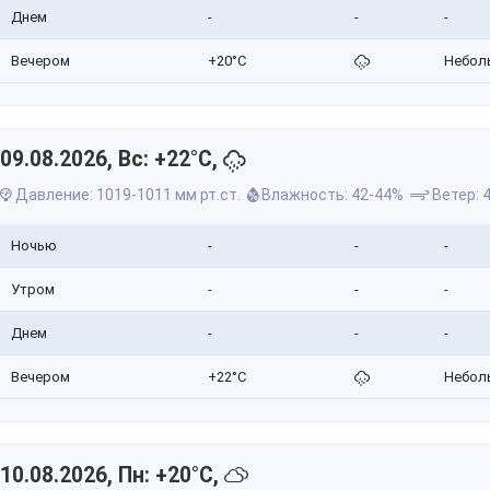
Днем
-
-
-
Вечером
+20°C
Небол
09.08.2026, Вс: +22°C,
Давление: 1019-1011 мм рт.ст.
Влажность: 42-44%
Ветер: 4
Ночью
-
-
-
Утром
-
-
-
Днем
-
-
-
Вечером
+22°C
Небол
10.08.2026, Пн: +20°C,