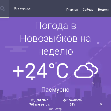
Все города
Главная
Сейчас
Неделя
Погода в
Новозыбков на
неделю
+24°C
Пасмурно
Давление
Влажность
761 мм рт.ст.
54%
Ветер