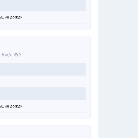
ьшие дожди
-5 м/с,
З
ьшие дожди