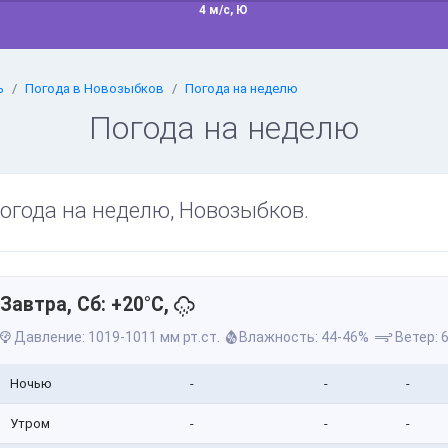
4 м/с, Ю
ь
Погода в Новозыбков
Погода на неделю
Погода на неделю
огода на неделю, Новозыбков.
Завтра, Сб: +20°C,
Давление: 1019-1011 мм рт.ст.
Влажность: 44-46%
Ветер: 6
Ночью
-
-
-
Утром
-
-
-