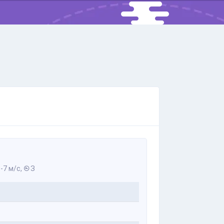
-7 м/с,
З