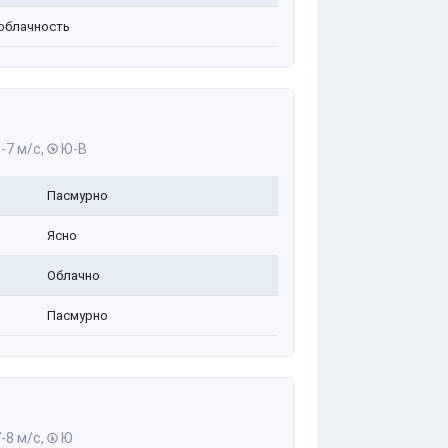
облачность
-7 м/с,
Ю-В
Пасмурно
Ясно
Облачно
Пасмурно
-8 м/с,
Ю