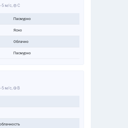
-5 м/с,
С
Пасмурно
Ясно
Облачно
Пасмурно
-5 м/с,
В
облачность