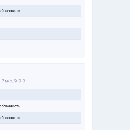
облачность
-7 м/с,
Ю-В
облачность
облачность