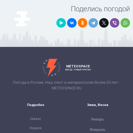
Поделись погодой
METEOSPACE
ВСЕГДА ТОЧНЫЙ ПРОГНОЗ
Погода в России. Наш опыт в метериологии более 25 лет -
METEOSPACE.RU
Подробно
Зима, Весна
Сейчас
Январь
Неделя
Февраль