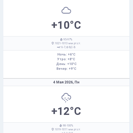
+10°C
: 95-97%
: 1021-1013 мм рт.ст.
: 6-7,
В,С-В
Ночь: +6°C
Утро: +8°C
День: +10°C
Вечер: +9°C
4 Мая 2026,
Пн
+12°C
: 98-100%
: 1019-1011 мм рт.ст.