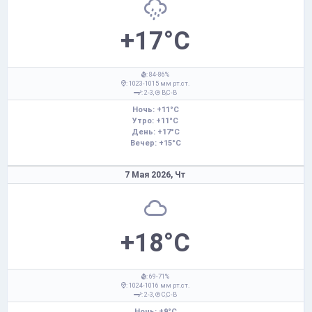
+17°C
: 84-86%
: 1023-1015 мм рт.ст.
: 2-3,
В,С-В
Ночь: +11°C
Утро: +11°C
День: +17°C
Вечер: +15°C
7 Мая 2026,
Чт
+18°C
: 69-71%
: 1024-1016 мм рт.ст.
: 2-3,
С,С-В
Ночь: +9°C