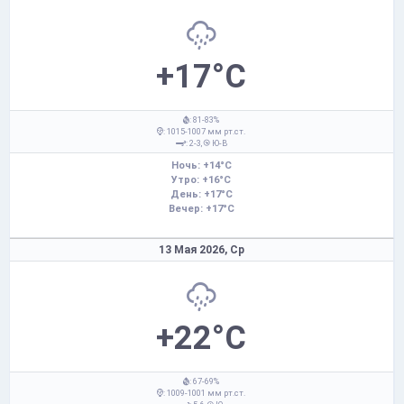
+17°C
: 81-83%
: 1015-1007 мм рт.ст.
: 2-3,
Ю-В
Ночь: +14°C
Утро: +16°C
День: +17°C
Вечер: +17°C
13 Мая 2026,
Ср
+22°C
: 67-69%
: 1009-1001 мм рт.ст.