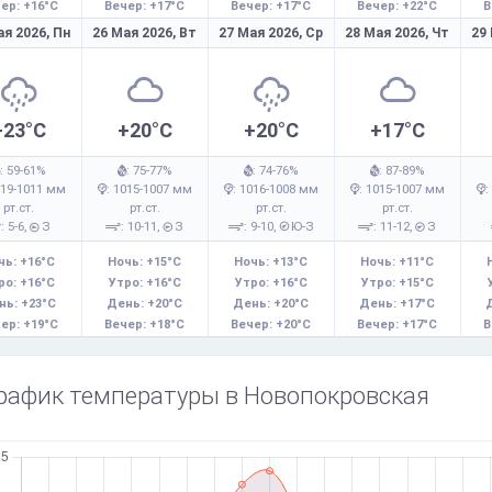
ер: +16°C
Вечер: +17°C
Вечер: +17°C
Вечер: +22°C
В
ая 2026,
Пн
26 Мая 2026,
Вт
27 Мая 2026,
Ср
28 Мая 2026,
Чт
29
+23°C
+20°C
+20°C
+17°C
: 59-61%
: 75-77%
: 74-76%
: 87-89%
019-1011 мм
: 1015-1007 мм
: 1016-1008 мм
: 1015-1007 мм
:
рт.ст.
рт.ст.
рт.ст.
рт.ст.
: 5-6,
З
: 10-11,
З
: 9-10,
Ю-З
: 11-12,
З
чь: +16°C
Ночь: +15°C
Ночь: +13°C
Ночь: +11°C
ро: +16°C
Утро: +16°C
Утро: +16°C
Утро: +15°C
нь: +23°C
День: +20°C
День: +20°C
День: +17°C
ер: +19°C
Вечер: +18°C
Вечер: +20°C
Вечер: +17°C
В
рафик температуры в Новопокровская