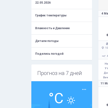
22.05.2026
4 Ма
График температуры
Влажность и Давление
Детали погоды
: 1
Поделись погодой
: 
Но
Ут
Прогноз на 7 дней
Де
Веч
11 М
°C