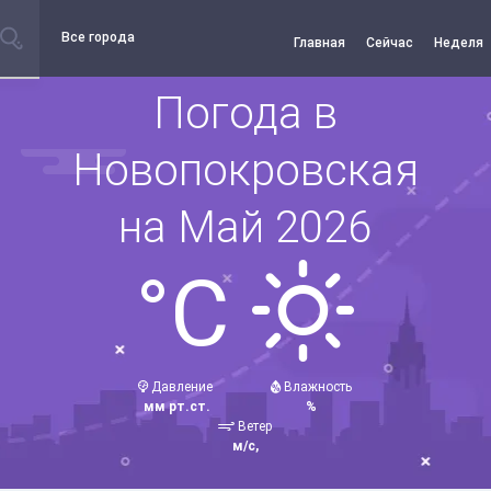
Все города
Главная
Сейчас
Неделя
Погода в
Новопокровская
на Май 2026
°C
Давление
Влажность
мм рт.ст.
%
Ветер
м/с,