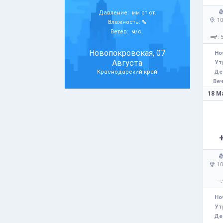
Давление: мм рт.ст.
: 1
Влажность: %
Ветер: м/с,
: 
Новопокровская, 07
Но
Августа
Ут
Краснодарский край
Де
Веч
18 М
: 1
Но
Ут
Де