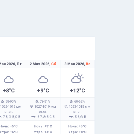
Мая 2026,
Пт
2 Мая 2026,
Сб
3 Мая 2026,
Вс
+8°C
+9°C
+12°C
: 88-90%
: 79-81%
: 60-62%
 1023-1015 мм
: 1027-1019 мм
: 1023-1015 мм
рт.ст.
рт.ст.
рт.ст.
: 7-8,
В,С-В
: 6-7,
В,С-В
: 5-6,
В
Ночь: +5°C
Ночь: +3°C
Ночь: +5°C
Утро: +6°C
Утро: +4°C
Утро: +8°C