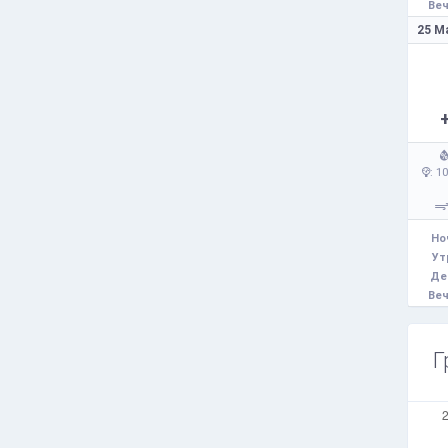
Веч
25 М
: 1
Но
Ут
Де
Веч
Г