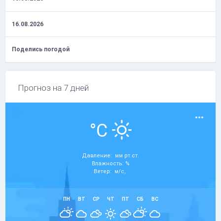
16.08.2026
Поделись погодой
Прогноз на 7 дней
°C
Давление: мм рт.ст.
Влажность: %
Ветер: м/с,
ПН
ВТ
СР
ЧТ
ПТ
СБ
ВС