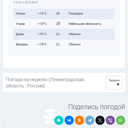
3-4 м/с,
Ю,Ю-В
Ночью
+13°C
Пасмурно
Утром
+13°C
Небольшая облачность
Днем
+19°C
Облачно
Вечером
+18°C
Облачно
Погода на неделю (Ленинградская
Тихвин
область , Россия)
Поделись погодой