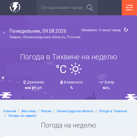
Понедельник, 09.08.2026
Обновлено: 13 минут назад
Тихвин, Ленинградская область, Россия
Погода в Тихвине на неделю
°C
Давление
Влажность
Ветер
мм рт.ст.
%
м/с,
Главная
Весь мир
Россия
Ленинградская область
Погода в Тихвине
Погода на неделю
Погода на неделю