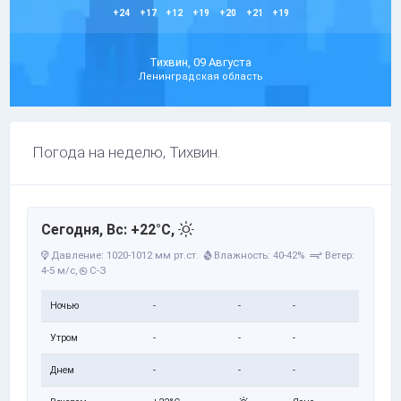
+24
+17
+12
+19
+20
+21
+19
Тихвин, 09 Августа
Ленинградская область
Погода на неделю, Тихвин.
Сегодня, Вс: +22°C,
Давление: 1020-1012 мм рт.ст.
Влажность: 40-42%
Ветер:
4-5 м/с,
С-З
Ночью
-
-
-
Утром
-
-
-
Днем
-
-
-