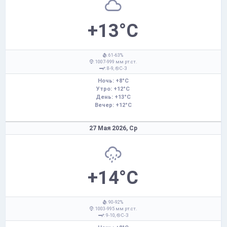
+13°C
: 61-63%
: 1007-999 мм рт.ст.
: 8-9,
С-З
Ночь: +8°C
Утро: +12°C
День: +13°C
Вечер: +12°C
27 Мая 2026,
Ср
+14°C
: 90-92%
: 1003-995 мм рт.ст.
: 9-10,
С-З