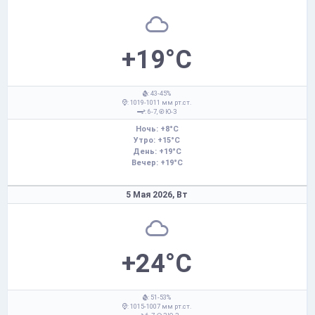
+19°C
: 43-45%
: 1019-1011 мм рт.ст.
: 6-7,
Ю-З
Ночь: +8°C
Утро: +15°C
День: +19°C
Вечер: +19°C
5 Мая 2026,
Вт
+24°C
: 51-53%
: 1015-1007 мм рт.ст.