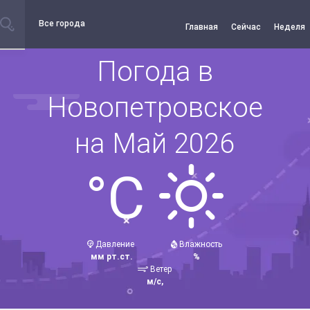
Все города
Главная
Сейчас
Неделя
Погода в
Новопетровское
на Май 2026
°C
Давление
Влажность
мм рт.ст.
%
Ветер
м/с,