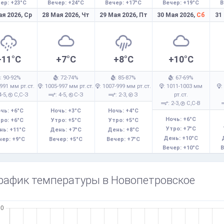
ер: +23°C
Вечер: +24°C
Вечер: +17°C
Вечер: +19°C
В
ая 2026,
Ср
28 Мая 2026,
Чт
29 Мая 2026,
Пт
30 Мая 2026,
Сб
31
+11°C
+7°C
+8°C
+10°C
: 90-92%
: 72-74%
: 85-87%
: 67-69%
-991 мм рт.ст.
: 1005-997 мм рт.ст.
: 1007-999 мм рт.ст.
: 1011-1003 мм
:
4-5,
С,С-З
: 4-5,
С-З
: 2-3,
З
рт.ст.
: 2-3,
С,С-В
чь: +6°C
Ночь: +3°C
Ночь: +4°C
Ночь: +6°C
ро: +6°C
Утро: +5°C
Утро: +5°C
Утро: +7°C
нь: +11°C
День: +7°C
День: +8°C
День: +10°C
чер: +9°C
Вечер: +5°C
Вечер: +7°C
Вечер: +10°C
В
рафик температуры в Новопетровское