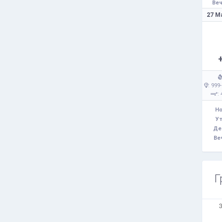
Веч
27 М
: 999
: 
Но
Ут
Де
Ве
Г