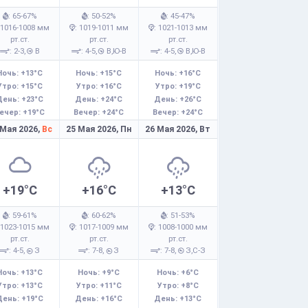
: 65-67%
: 50-52%
: 45-47%
 1016-1008 мм
: 1019-1011 мм
: 1021-1013 мм
рт.ст.
рт.ст.
рт.ст.
: 2-3,
В
: 4-5,
В,Ю-В
: 4-5,
В,Ю-В
Ночь: +13°C
Ночь: +15°C
Ночь: +16°C
Утро: +15°C
Утро: +16°C
Утро: +19°C
День: +23°C
День: +24°C
День: +26°C
ечер: +19°C
Вечер: +24°C
Вечер: +24°C
 Мая 2026,
Вс
25 Мая 2026,
Пн
26 Мая 2026,
Вт
+19°C
+16°C
+13°C
: 59-61%
: 60-62%
: 51-53%
 1023-1015 мм
: 1017-1009 мм
: 1008-1000 мм
рт.ст.
рт.ст.
рт.ст.
: 4-5,
З
: 7-8,
З
: 7-8,
З,С-З
Ночь: +13°C
Ночь: +9°C
Ночь: +6°C
Утро: +13°C
Утро: +11°C
Утро: +8°C
День: +19°C
День: +16°C
День: +13°C