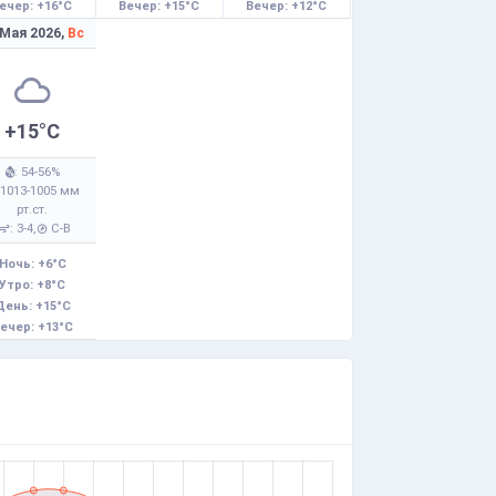
ечер: +16°C
Вечер: +15°C
Вечер: +12°C
 Мая 2026,
Вс
+15°C
: 54-56%
 1013-1005 мм
рт.ст.
: 3-4,
С-В
Ночь: +6°C
Утро: +8°C
День: +15°C
ечер: +13°C