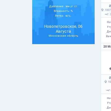
Давление: мм рт.ст.
: 1007
Влажность: %
: 
Ветер: м/с,
Но
Новопетровское, 06
Ут
Августа
Де
Московская область
Веч
20 М
: 1
:
Но
Ут
Де