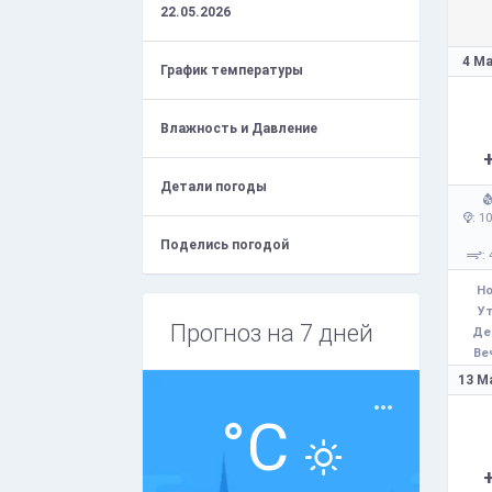
22.05.2026
4 Ма
График температуры
Влажность и Давление
Детали погоды
: 1
Поделись погодой
: 
Но
Ут
Прогноз на 7 дней
Де
Ве
13 М
°C