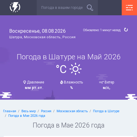
Воскресенье, 08.08.2026
Обновлено: 1 минут назад
Шатура, Московская область, Россия
Погода в Шатуре на Май 2026
°C
Давление
Влажность
Ветер
мм рт.ст.
%
м/с,
Главная
Весь мир
Россия
Московская область
Погода в Шатуре
Погода в Мае 2026 года
Погода в Мае 2026 года