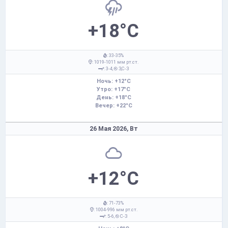
+18°C
: 33-35%
: 1019-1011 мм рт.ст.
: 3-4,
З,С-З
Ночь: +12°C
Утро: +17°C
День: +18°C
Вечер: +22°C
26 Мая 2026,
Вт
+12°C
: 71-73%
: 1004-996 мм рт.ст.
: 5-6,
С-З