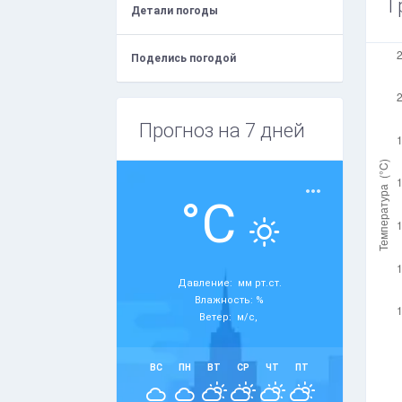
Г
Детали погоды
Поделись погодой
Прогноз на 7 дней
°C
Давление: мм рт.ст.
Влажность: %
Ветер: м/с,
ВС
ПН
ВТ
СР
ЧТ
ПТ