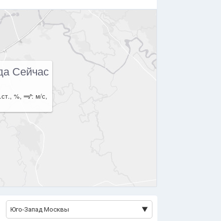
да Сейчас
.ст., %,
: м/с,
Юго-Запад Москвы