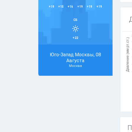
+19
+15
+16
+19
+19
+19
СБ
+22
Юго-Запад Москвы, 08
Августа
Москва
П