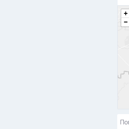
+
−
По