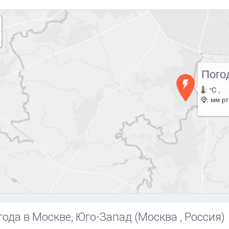
Пого
: °C ,
: мм рт
года в Москве, Юго-Запад (Москва , Россия)