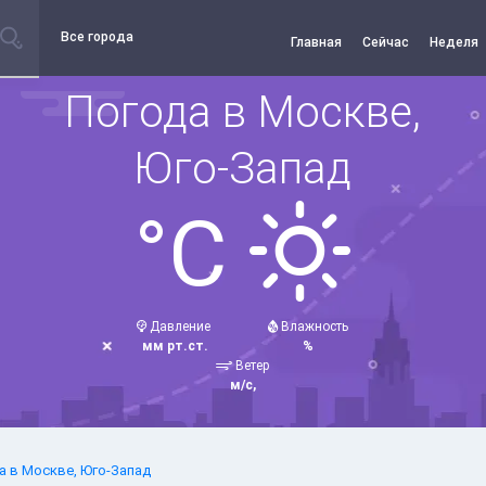
Все города
Главная
Сейчас
Неделя
Погода в Москве,
Юго-Запад
°C
Давление
Влажность
мм рт.ст.
%
Ветер
м/с,
а в Москве, Юго-Запад