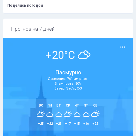
Поделись погодой
Прогноз на 7 дней
+20°C
Пасмурно
Давление: 761 мм рт.ст.
Влажность: 80%
Ветер: 3 м/с, С-З
ВС
ПН
ВТ
СР
ЧТ
ПТ
СБ
+25
+22
+23
+17
+15
+16
+22