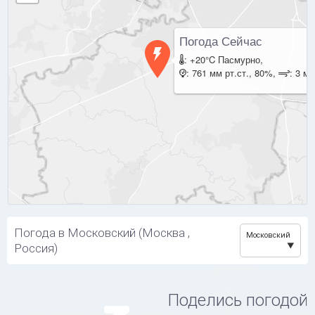
Погода Сейчас
: +20°C Пасмурно,
: 761 мм рт.ст., 80%,
: 3 м/
Погода в Московский (Москва ,
Московский
Россия)
Поделись погодой