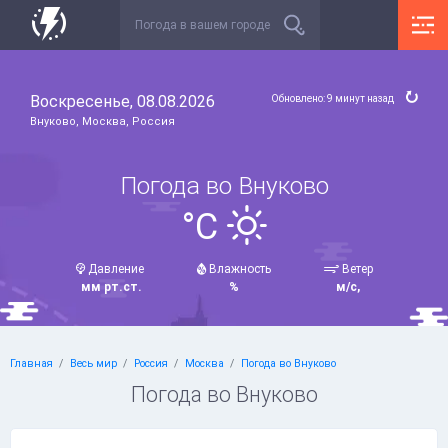
Воскресенье, 08.08.2026
Обновлено: 9 минут назад
Внуково, Москва, Россия
Погода во Внуково
°C
Давление
Влажность
Ветер
мм рт.ст.
%
м/с,
Главная
Весь мир
Россия
Москва
Погода во Внуково
Погода во Внуково