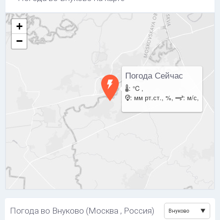
+
−
Погода Сейчас
: °C ,
: мм рт.ст., %,
: м/с,
Погода во Внуково (Москва , Россия)
Внуково