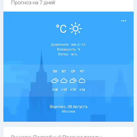
Прогноз на 7 дней
°C
Давление: мм рт.ст.
Влажность: %
Ветер: м/с,
ПН
ВТ
СР
ЧТ
+18
+19
+19
+16
Внуково, 08 Августа
Москва