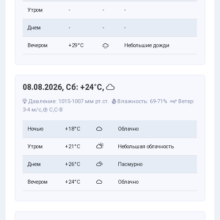
Утром
-
-
-
Днем
-
-
-
Вечером
+29°C
Небольшие дожди
08.08.2026, Сб: +24°C,
Давление: 1015-1007 мм рт.ст.
Влажность: 69-71%
Ветер:
3-4 м/с,
С,С-В
Ночью
+18°C
Облачно
Утром
+21°C
Небольшая облачность
Днем
+26°C
Пасмурно
Вечером
+24°C
Облачно