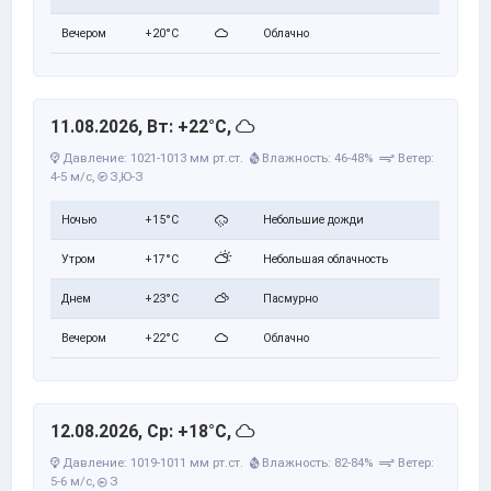
Вечером
+20°C
Облачно
11.08.2026, Вт: +22°C,
Давление: 1021-1013 мм рт.ст.
Влажность: 46-48%
Ветер:
4-5 м/с,
З,Ю-З
Ночью
+15°C
Небольшие дожди
Утром
+17°C
Небольшая облачность
Днем
+23°C
Пасмурно
Вечером
+22°C
Облачно
12.08.2026, Ср: +18°C,
Давление: 1019-1011 мм рт.ст.
Влажность: 82-84%
Ветер:
5-6 м/с,
З