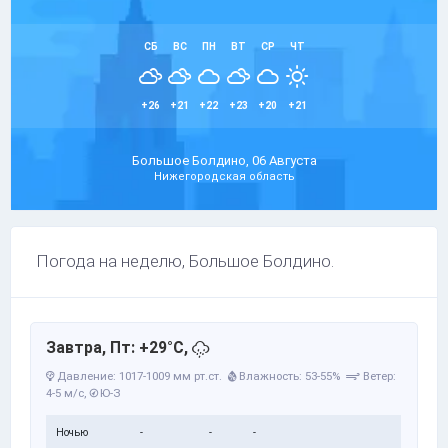
СБ
ВС
ПН
ВТ
СР
ЧТ
+26
+21
+22
+23
+20
+21
Большое Болдино, 06 Августа
Нижегородская область
Погода на неделю, Большое Болдино.
Завтра, Пт: +29°C,
Давление: 1017-1009 мм рт.ст.
Влажность: 53-55%
Ветер:
4-5 м/с,
Ю-З
Ночью
-
-
-