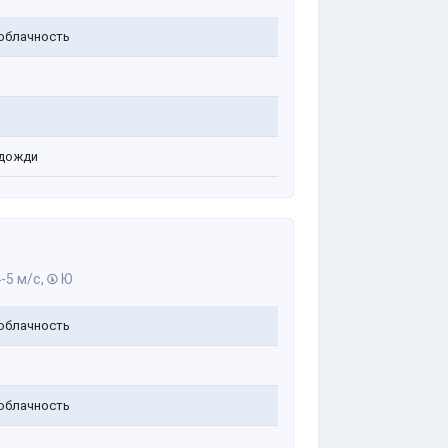
облачность
дожди
-5 м/с,
Ю
облачность
облачность