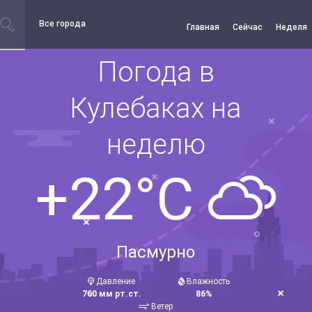
Все города
Главная
Сейчас
Неделя
Погода в
Кулебаках на
неделю
+22°C
Пасмурно
Давление
Влажность
760 мм рт.ст.
86%
Ветер