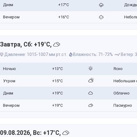
Днем
+17°C
Дожд
Вечером
+16°C
Небол
Завтра, Сб: +19°C,
Давление: 1015-1007 мм рт.ст.
Влажность: 71-73%
Ветер: 3
Ночью
+13°C
Ясно
Утром
+15°C
Небольшая 
Днем
+19°C
Облачно
Вечером
+19°C
Пасмурно
09.08.2026, Вс: +17°C,