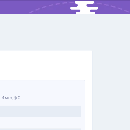
-4 м/с,
С