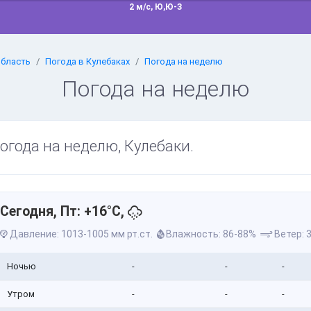
2 м/с, Ю,Ю-З
область
Погода в Кулебаках
Погода на неделю
Погода на неделю
огода на неделю, Кулебаки.
Сегодня, Пт: +16°C,
Давление: 1013-1005 мм рт.ст.
Влажность: 86-88%
Ветер: 3
Ночью
-
-
-
Утром
-
-
-