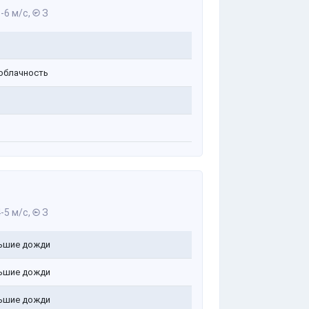
-6 м/с,
З
облачность
-5 м/с,
З
ьшие дожди
ьшие дожди
ьшие дожди