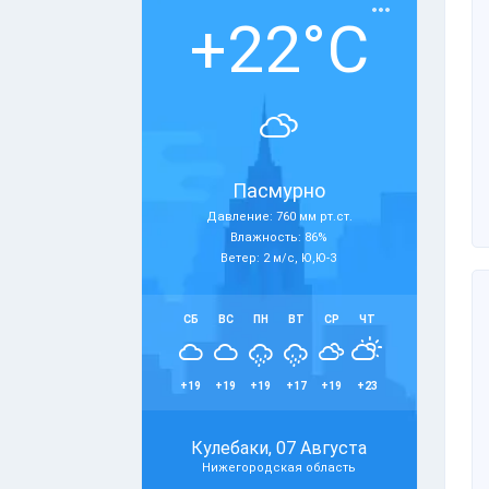
+22°C
Пасмурно
Давление: 760 мм рт.ст.
Влажность: 86%
Ветер: 2 м/с, Ю,Ю-З
СБ
ВС
ПН
ВТ
СР
ЧТ
+19
+19
+19
+17
+19
+23
Кулебаки, 07 Августа
Нижегородская область