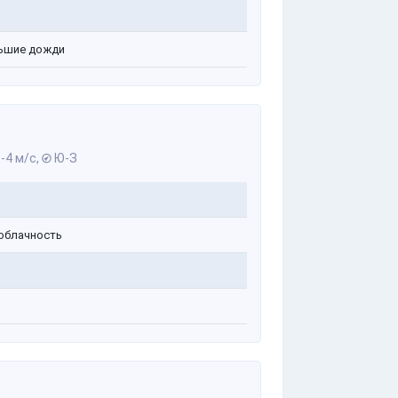
ь
ьшие дожди
-4 м/с,
Ю-З
облачность