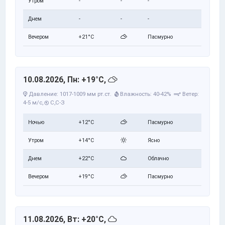
Утром
-
-
-
Днем
-
-
-
Вечером
+21°C
Пасмурно
10.08.2026, Пн: +19°C,
Давление: 1017-1009 мм рт.ст.
Влажность: 40-42%
Ветер:
4-5 м/с,
С,С-З
Ночью
+12°C
Пасмурно
Утром
+14°C
Ясно
Днем
+22°C
Облачно
Вечером
+19°C
Пасмурно
11.08.2026, Вт: +20°C,