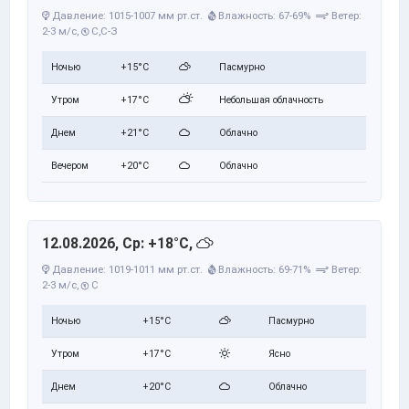
Давление: 1015-1007 мм рт.ст.
Влажность: 67-69%
Ветер:
2-3 м/с,
С,С-З
Ночью
+15°C
Пасмурно
Утром
+17°C
Небольшая облачность
Днем
+21°C
Облачно
Вечером
+20°C
Облачно
12.08.2026, Ср: +18°C,
Давление: 1019-1011 мм рт.ст.
Влажность: 69-71%
Ветер:
2-3 м/с,
С
Ночью
+15°C
Пасмурно
Утром
+17°C
Ясно
Днем
+20°C
Облачно