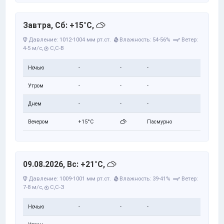
Завтра, Сб: +15°C,
Давление: 1012-1004 мм рт.ст.
Влажность: 54-56%
Ветер:
4-5 м/с,
С,С-В
Ночью
-
-
-
Утром
-
-
-
Днем
-
-
-
Вечером
+15°C
Пасмурно
09.08.2026, Вс: +21°C,
Давление: 1009-1001 мм рт.ст.
Влажность: 39-41%
Ветер:
7-8 м/с,
С,С-З
Ночью
-
-
-