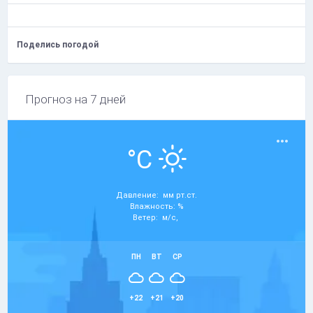
Поделись погодой
Прогноз на 7 дней
°C
Давление: мм рт.ст.
Влажность: %
Ветер: м/с,
ПН
ВТ
СР
+22
+21
+20