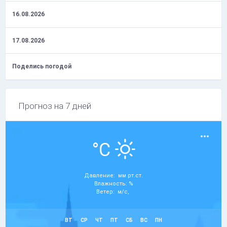
16.08.2026
17.08.2026
Поделись погодой
Прогноз на 7 дней
°C
Давление: мм рт.ст.
Влажность: %
Ветер: м/с,
ВТ
СР
ЧТ
ПТ
СБ
ВС
ПН