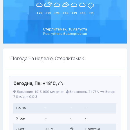
+22
+23
+20
+16
+19
+16
+21
Стерлитамак, 10 Августа
Республика Башкортостан
Погода на неделю, Стерлитамак.
Сегодня, Пн: +18°C,
Давление: 1015-1007 мм рт.ст.
Влажность: 71-73%
Ветер:
7-8 м/с,
С,С-З
Ночью
-
-
-
Утром
-
-
-
Днем
+21°C
Пасмурно