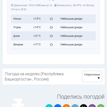
Давление: 1016-1008 мм рт.ст.
Влажность: 45-47%
Ветер:
3-4 м/с,
Ю
Ночью
+13°C
Небольшие дожди
Утром
+14°C
Небольшие дожди
Днем
+21°C
Небольшие дожди
Вечером
+17°C
Небольшие дожди
Погода на неделю (Республика
Стерлитамак
Башкортостан , Россия)
Поделись погодой