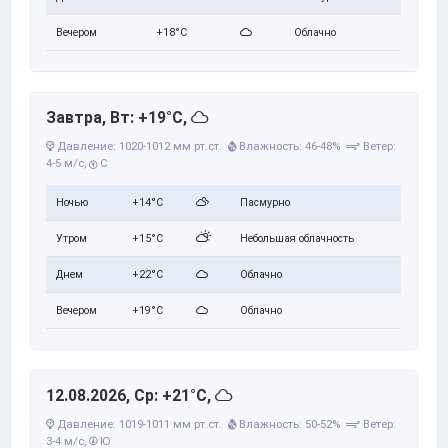
Вечером
+18°C
Облачно
Завтра, Вт: +19°C,
Давление: 1020-1012 мм рт.ст.
Влажность: 46-48%
Ветер:
4-5 м/с,
С
Ночью
+14°C
Пасмурно
Утром
+15°C
Небольшая облачность
Днем
+22°C
Облачно
Вечером
+19°C
Облачно
12.08.2026, Ср: +21°C,
Давление: 1019-1011 мм рт.ст.
Влажность: 50-52%
Ветер:
3-4 м/с,
Ю