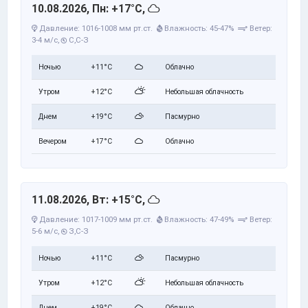
10.08.2026, Пн: +17°C,
Давление: 1016-1008 мм рт.ст.
Влажность: 45-47%
Ветер:
3-4 м/с,
С,С-З
Ночью
+11°C
Облачно
Утром
+12°C
Небольшая облачность
Днем
+19°C
Пасмурно
Вечером
+17°C
Облачно
11.08.2026, Вт: +15°C,
Давление: 1017-1009 мм рт.ст.
Влажность: 47-49%
Ветер:
5-6 м/с,
З,С-З
Ночью
+11°C
Пасмурно
Утром
+12°C
Небольшая облачность
Днем
+19°C
Облачно