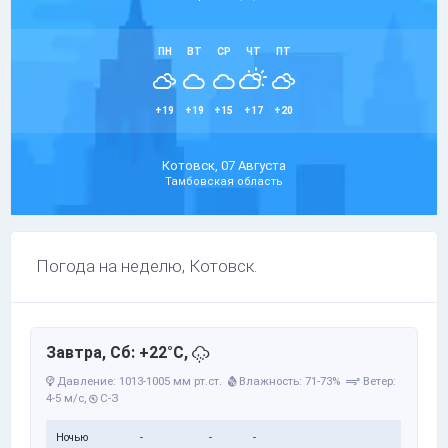
ПН
ВТ
СР
ЧТ
ПТ
+19
+19
+15
+17
+20
Котовск, 07 Августа
Тамбовская область
Погода на неделю, Котовск.
Завтра, Сб: +22°C,
Давление: 1013-1005 мм рт.ст.
Влажность: 71-73%
Ветер:
4-5 м/с,
С-З
Ночью
-
-
-