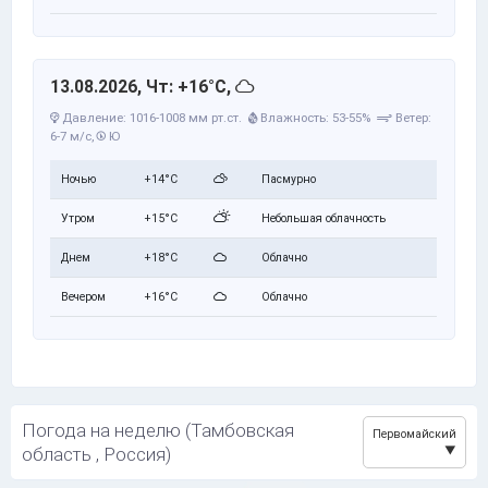
13.08.2026, Чт: +16°C,
Давление: 1016-1008 мм рт.ст.
Влажность: 53-55%
Ветер:
6-7 м/с,
Ю
Ночью
+14°C
Пасмурно
Утром
+15°C
Небольшая облачность
Днем
+18°C
Облачно
Вечером
+16°C
Облачно
Погода на неделю (Тамбовская
Первомайский
область , Россия)