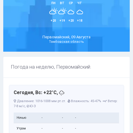
ПН
ВТ
СР
ЧТ
+20
+19
+20
+18
Первомайский, 09 Августа
Тамбовская область
Погода на неделю, Первомайский.
Сегодня, Вс: +22°C,
Давление: 1016-1008 мм рт.ст.
Влажность: 45-47%
Ветер:
7-8 м/с,
Ю-З
Ночью
-
-
-
Утром
-
-
-