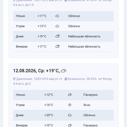
5-6 м/с,
С-З
Ночью
+11°C
Облачно
Утром
+15°C
Облачно
Днем
+19°C
Небольшая облачность
Вечером
+17°C
Небольшая облачность
12.08.2026, Ср: +19°C,
Давление: 1023-1015 мм рт.ст.
Влажность: 50-52%
Ветер:
3-4 м/с,
З
Ночью
+12°C
Пасмурно
Утром
+16°C
Ясно
Днем
+20°C
Облачно
Вечером
+19°C
Пасмурно