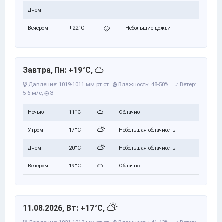
Днем
-
-
-
Вечером
+22°C
Небольшие дожди
Завтра, Пн: +19°C,
Давление: 1019-1011 мм рт.ст.
Влажность: 48-50%
Ветер:
5-6 м/с,
З
Ночью
+11°C
Облачно
Утром
+17°C
Небольшая облачность
Днем
+20°C
Небольшая облачность
Вечером
+19°C
Облачно
11.08.2026, Вт: +17°C,
Давление: 1021-1013 мм рт.ст.
Влажность: 41-43%
Ветер: