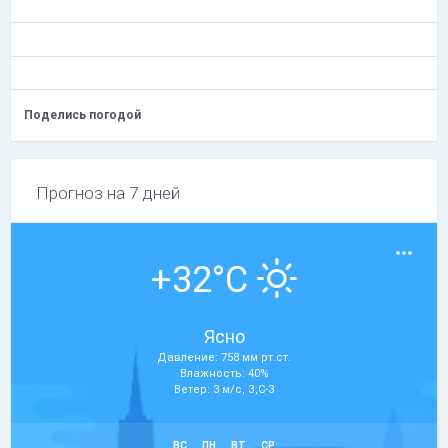
Поделись погодой
Прогноз на 7 дней
+32°C
Ясно
Давление: 758 мм рт.ст.
Влажность: 40%
Ветер: 3 м/с, З,С-З
ВС
ПН
ВТ
СР