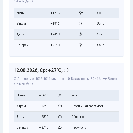
3-4 м/с,
Ю-В
Ночью
+15°C
Ясно
Утром
+19°C
Ясно
Днем
+24°C
Ясно
Вечером
+23°C
Ясно
12.08.2026, Ср: +27°C,
Давление: 1019-1011 мм рт.ст.
Влажность: 39-41%
Ветер:
5-6 м/с,
Ю
Ночью
+16°C
Ясно
Утром
+23°C
Небольшая облачность
Днем
+28°C
Облачно
Вечером
+27°C
Пасмурно