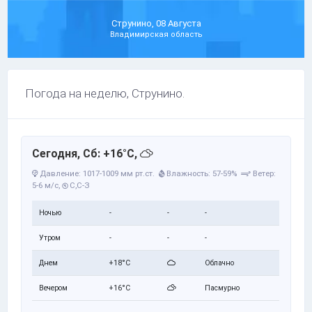
Струнино, 08 Августа
Владимирская область
Погода на неделю, Струнино.
Сегодня, Сб: +16°C,
Давление: 1017-1009 мм рт.ст.
Влажность: 57-59%
Ветер:
5-6 м/с,
С,С-З
Ночью
-
-
-
Утром
-
-
-
Днем
+18°C
Облачно
Вечером
+16°C
Пасмурно