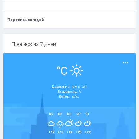
Поделись погодой
Прогноз на 7 дней
°C
Давление: мм рт.ст.
Влажность: %
Ветер: м/с,
ВС
ПН
ВТ
СР
ЧТ
+17
+15
+19
+25
+22