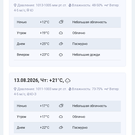
Давление: 1013-1005 мм рт.ст.
Влажность: 48-50%
Ветер:
4-5 м/с,
Ю
Ночью
+12°C
Небольшая облачность
Утром
+19°C
Облачно
Днем
+25°C
Пасмурно
Вечером
+23°C
Небольшие дожди
13.08.2026, Чт: +21°C,
Давление: 1011-1003 мм рт.ст.
Влажность: 73-75%
Ветер:
4-5 м/с,
Ю-З
Ночью
+17°C
Небольшая облачность
Утром
+17°C
Облачно
Днем
+22°C
Пасмурно