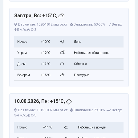
Завтра, Вс: +15°C,
Давление: 1020-1012 мм рт.ст.
Влажность: 53-55%
Ветер:
4-5 м/с,
С-З
Ночью
+10°C
Ясно
Утром
+12°C
Небольшая облачность
Днем
+17°C
Облачно
Вечером
+15°C
Пасмурно
10.08.2026, Пн: +15°C,
Давление: 1015-1007 мм рт.ст.
Влажность: 79-81%
Ветер:
3-4 м/с,
С-З
Ночью
+11°C
Небольшие дожди