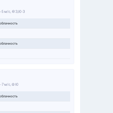
-5 м/с,
З,Ю-З
облачность
облачность
-7 м/с,
Ю
облачность