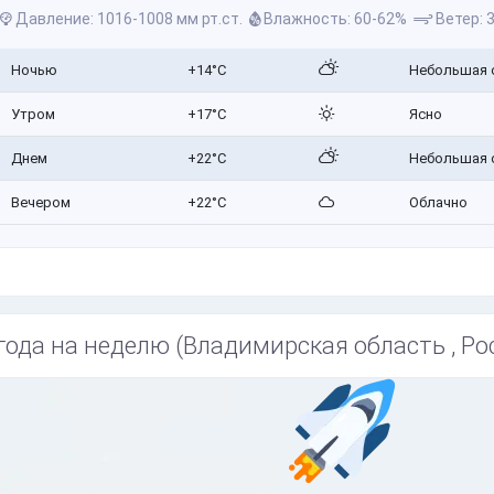
Давление: 1016-1008 мм рт.ст.
Влажность: 60-62%
Ветер: 3
Ночью
+14°C
Небольшая 
Утром
+17°C
Ясно
Днем
+22°C
Небольшая 
Вечером
+22°C
Облачно
года на неделю (Владимирская область , Ро