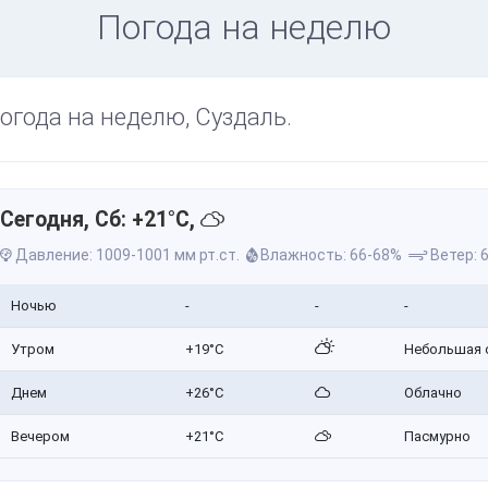
Погода на неделю
огода на неделю, Суздаль.
Сегодня, Сб: +21°C,
Давление: 1009-1001 мм рт.ст.
Влажность: 66-68%
Ветер: 6
Ночью
-
-
-
Утром
+19°C
Небольшая 
Днем
+26°C
Облачно
Вечером
+21°C
Пасмурно