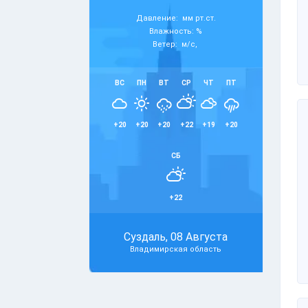
Давление: мм рт.ст.
Влажность: %
Ветер: м/с,
ВС
ПН
ВТ
СР
ЧТ
ПТ
+20
+20
+20
+22
+19
+20
СБ
+22
Суздаль, 08 Августа
Владимирская область