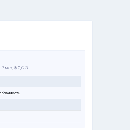
-7 м/с,
С,С-З
облачность