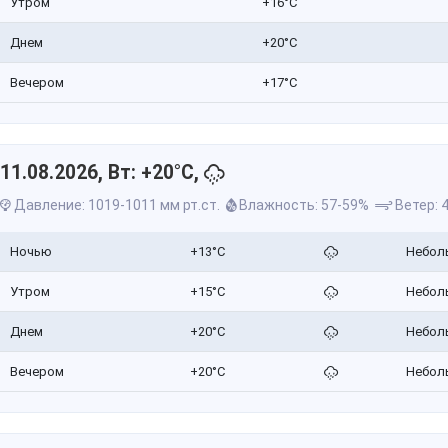
Утром
+16°C
Днем
+20°C
Вечером
+17°C
11.08.2026, Вт: +20°C,
Давление: 1019-1011 мм рт.ст.
Влажность: 57-59%
Ветер: 4
Ночью
+13°C
Небол
Утром
+15°C
Небол
Днем
+20°C
Небол
Вечером
+20°C
Небол