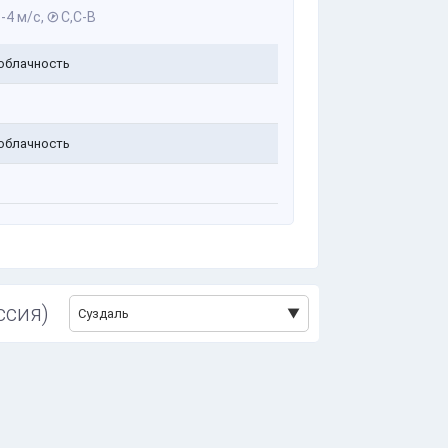
-4 м/с,
С,С-В
облачность
облачность
ссия)
Суздаль