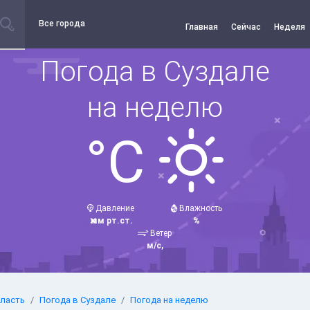
Все города
Главная
Сейчас
Неделя
Погода в Суздале
на неделю
°C
Давление
Влажность
мм рт.ст.
%
Ветер
м/с,
ласть
Погода в Суздале
Погода на неделю