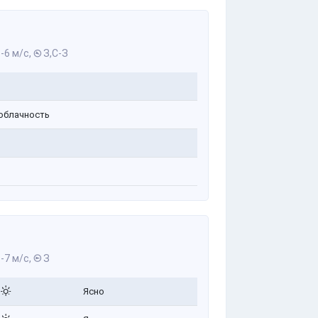
-6 м/с,
З,С-З
облачность
-7 м/с,
З
Ясно