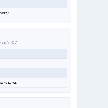
дожди
-3 м/с,
С
ь
ь
ьшие дожди