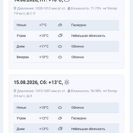
Давление: 1020-1012 мм рт.ст.
Влажность: 71-73%
Ветер:
7-8 м/с,
С-З
Ночью
+7°C
Пасмурно
Утром
+10°C
Небольшая облачность
Днем
+11°C
Облачно
Вечером
+10°C
Облачно
15.08.2026, Сб: +13°C,
Давление: 1015-1007 мм рт.ст.
Влажность: 96-98%
Ветер:
3-4 м/с,
З
Ночью
+10°C
Облачно
Утром
+12°C
Пасмурно
Днем
+13°C
Небольшая облачность