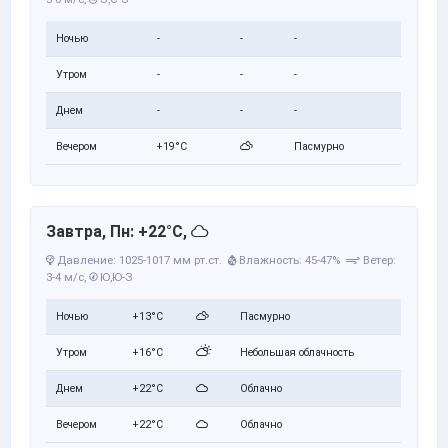
Ночью
-
-
-
Утром
-
-
-
Днем
-
-
-
Вечером
+19°C
Пасмурно
Завтра, Пн: +22°C,
Давление: 1025-1017 мм рт.ст.
Влажность: 45-47%
Ветер:
3-4 м/с,
Ю,Ю-З
Ночью
+13°C
Пасмурно
Утром
+16°C
Небольшая облачность
Днем
+22°C
Облачно
Вечером
+22°C
Облачно