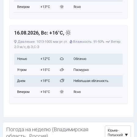
Вечером
+13°C
Ясно
16.08.2026, Вс: +16°C,
Давление: 1013-1005 мм рт.ст.
Влажность: 91-93%
Ветер:
2-3 м/с,
З,С-З
Ночью
+12°C
Облачно
Утром
+15°C
Пасмурно
Днем
+18°C
Небольшая облачность
Вечером
+16°C
Ясно
Погода на неделю (Владимирская
Юрьев-
область , Россия)
Польский