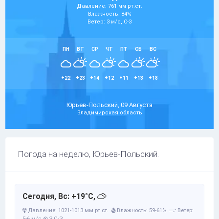
Давление: 761 мм рт.ст.
Влажность: 84%
Ветер: 3 м/с, С-З
ПН
ВТ
СР
ЧТ
ПТ
СБ
ВС
+22
+23
+14
+12
+11
+13
+18
Юрьев-Польский, 09 Августа
Владимирская область
Погода на неделю, Юрьев-Польский.
Сегодня, Вс: +19°C,
Давление: 1021-1013 мм рт.ст.
Влажность: 59-61%
Ветер:
5-6 м/с,
З,С-З