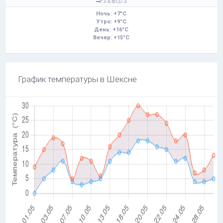
: 3-4,
С,С-З
Ночь: +7°C
Утро: +9°C
День: +16°C
Вечер: +15°C
График температуры в Шексне