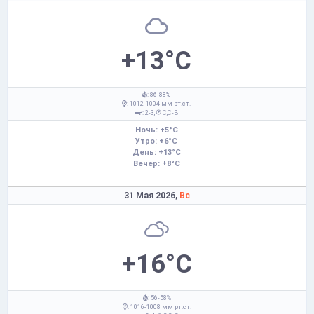
+13°C
: 86-88%
: 1012-1004 мм рт.ст.
: 2-3,
С,С-В
Ночь: +5°C
Утро: +6°C
День: +13°C
Вечер: +8°C
31 Мая 2026,
Вс
+16°C
: 56-58%
: 1016-1008 мм рт.ст.