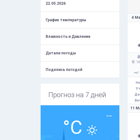
22.05.2026
4 Ма
График температуры
Влажность и Давление
Детали погоды
: 1
Поделись погодой
:
Но
Ут
Прогноз на 7 дней
Де
Ве
11 М
°C