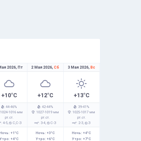
Мая 2026,
Пт
2 Мая 2026,
Сб
3 Мая 2026,
Вс
+10°C
+12°C
+13°C
: 44-46%
: 42-44%
: 39-41%
 1024-1016 мм
: 1027-1019 мм
: 1025-1017 мм
рт.ст.
рт.ст.
рт.ст.
: 4-5,
С,С-З
: 3-4,
С-З
: 2-3,
З
Ночь: +1°C
Ночь: +3°C
Ночь: +4°C
Утро: +4°C
Утро: +6°C
Утро: +7°C