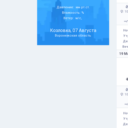
Давление: мм рт.ст.
: 1
Влажность: %
Ветер: м/с,
Козловка, 07 Августа
Но
Воронежская область
Ут
Де
Веч
19 М
: 1
Но
Ут
Де