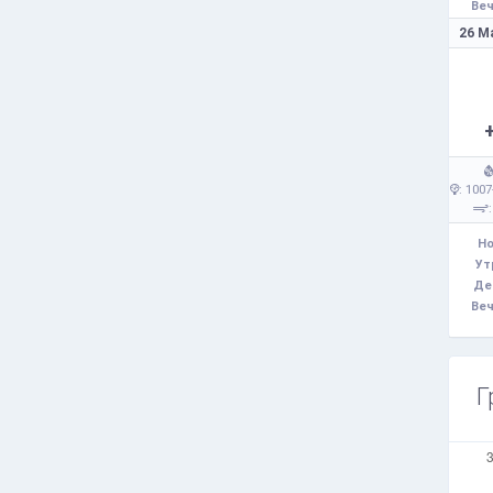
Веч
26 М
: 1007
:
Но
Ут
Де
Веч
Г