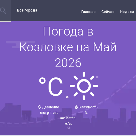
Все города
Главная
Сейчас
Неделя
Погода в
Козловке на Май
2026
°C
Давление
Влажность
мм рт.ст.
%
Ветер
м/с,