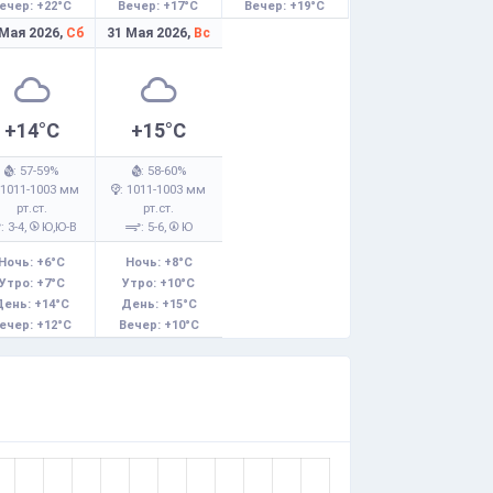
ечер: +22°C
Вечер: +17°C
Вечер: +19°C
 Мая 2026,
Сб
31 Мая 2026,
Вс
+14°C
+15°C
: 57-59%
: 58-60%
 1011-1003 мм
: 1011-1003 мм
рт.ст.
рт.ст.
: 3-4,
Ю,Ю-В
: 5-6,
Ю
Ночь: +6°C
Ночь: +8°C
Утро: +7°C
Утро: +10°C
День: +14°C
День: +15°C
ечер: +12°C
Вечер: +10°C