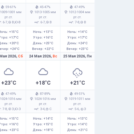
: 59-61%
: 45-47%
: 47-49%
 1009-1001 мм
: 1013-1005 мм
: 1012-1004 мм
рт.ст.
рт.ст.
рт.ст.
: 6-7,
В,Ю-В
: 6-7,
В
: 7-8,
В
Ночь: +15°C
Ночь: +13°C
Ночь: +14°C
Утро: +17°C
Утро: +16°C
Утро: +17°C
День: +20°C
День: +25°C
День: +24°C
ечер: +24°C
Вечер: +22°C
Вечер: +23°C
 Мая 2026,
Сб
24 Мая 2026,
Вс
25 Мая 2026,
Пн
+23°C
+18°C
+21°C
: 47-49%
: 87-89%
: 49-51%
 1024-1016 мм
: 1024-1016 мм
: 1019-1011 мм
рт.ст.
рт.ст.
рт.ст.
: 7-8,
З,Ю-З
: 3-4,
С
: 5-6,
З
Ночь: +15°C
Ночь: +14°C
Ночь: +13°C
Утро: +16°C
Утро: +15°C
Утро: +14°C
День: +23°C
День: +18°C
День: +21°C