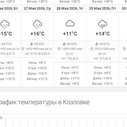
ер: +23°C
Вечер: +23°C
Вечер: +25°C
Вечер: +25°C
В
ая 2026,
Вт
27 Мая 2026,
Ср
28 Мая 2026,
Чт
29 Мая 2026,
Пт
30
+15°C
+16°C
+11°C
+14°C
: 69-71%
: 50-52%
: 80-82%
: 59-61%
-999 мм рт.ст.
: 1007-999 мм рт.ст.
: 1009-1001 мм
: 1012-1004 мм
:
 8-9,
С-З
: 9-10,
З,Ю-З
рт.ст.
рт.ст.
: 7-8,
З
: 6-7,
З
чь: +8°C
Ночь: +8°C
Ночь: +6°C
Ночь: +6°C
ро: +12°C
Утро: +10°C
Утро: +8°C
Утро: +8°C
нь: +15°C
День: +16°C
День: +11°C
День: +14°C
ер: +13°C
Вечер: +11°C
Вечер: +9°C
Вечер: +13°C
В
рафик температуры в Козловке